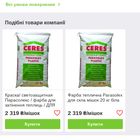
Всі умови повернення
Подібні товари компанії
Краска/ светозащитная
Фарба теплична Parasolex
Парасолекс / фарба для
для скла мішок 20 кг біла
затінення теплиць / ДЛЯ
СКЛА / (Бельгия
2 319
2 319
₴/мішок
₴/мішок
Parasolex), 20кг
Купити
Купити