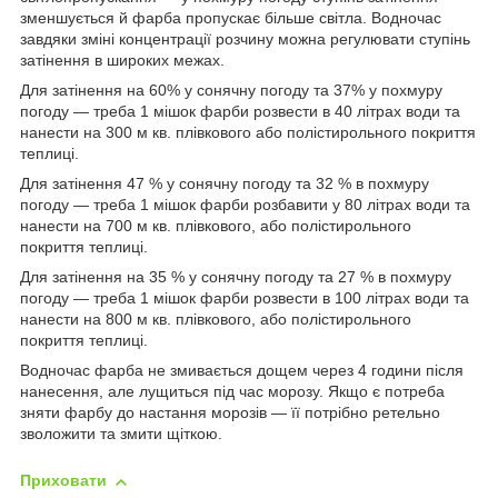
зменшується й фарба пропускає більше світла. Водночас
завдяки зміні концентрації розчину можна регулювати ступінь
затінення в широких межах.
Для затінення на 60% у сонячну погоду та 37% у похмуру
погоду — треба 1 мішок фарби розвести в 40 літрах води та
нанести на 300 м кв. плівкового або полістирольного покриття
теплиці.
Для затінення 47 % у сонячну погоду та 32 % в похмуру
погоду — треба 1 мішок фарби розбавити у 80 літрах води та
нанести на 700 м кв. плівкового, або полістирольного
покриття теплиці.
Для затінення на 35 % у сонячну погоду та 27 % в похмуру
погоду — треба 1 мішок фарби розвести в 100 літрах води та
нанести на 800 м кв. плівкового, або полістирольного
покриття теплиці.
Водночас фарба не змивається дощем через 4 години після
нанесення, але лущиться під час морозу. Якщо є потреба
зняти фарбу до настання морозів — її потрібно ретельно
зволожити та змити щіткою.
Приховати