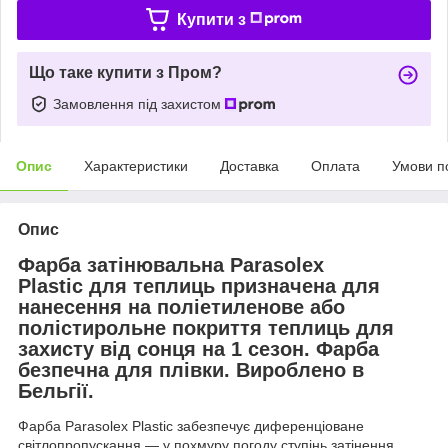
Купити з
Що таке купити з Пром?
Замовлення під захистом
Опис
Характеристики
Доставка
Оплата
Умови п
Опис
Фарба затінювальна Parasolex
Plastic для теплиць призначена для
нанесення на поліетиленове або
полістирольне покриття теплиць для
захисту від сонця на 1 сезон. Фарба
безпечна для плівки. Вироблено в
Бельгії.
Фарба Parasolex Plastic забезпечує диференціоване
світлопропускання — у похмуру погоду ступінь затінення