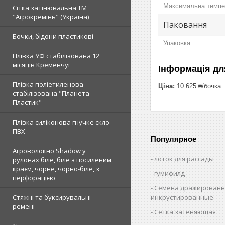
Максимальна темпер
Сітка затінювальна ТМ
"Агрокремінь" (Україна)
Паковання
Бочки, бідони пластикові
Упаковка
Плівка УФ стабілізована 12
місяців Кременчуг
Інформація дл
Плівка поліетиленова
Ціна:
10 625 ₴/бочка
стабілізована "Планета
Пластик"
Плівка силіконова гнучке скло
ПВХ
Популярное
Агроволокно Shadow у
лоток для рассады
рулонах біле, біле з посиленим
краєм, чорне, чорно-біле, з
гумифилд
перфорацією
Семена дражированн
инкрустированные
Стяжні та буксирувальні
ремені
Сетка затеняющая