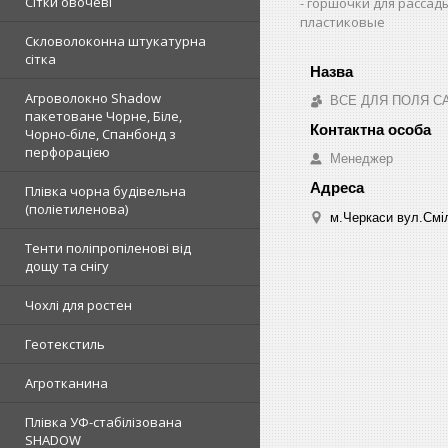
Сітки овочеві
горшочки для рассад
пластиковые
Скловолоконна штукатурна
сітка
Агроволокно Shadow
ВСЕ ДЛЯ ПОЛЯ С
пакетоване Чорне, Біле,
Чорно-біле, Спанбонд з
перфорацією
Менеджер
Плівка чорна будівельна
(поліетиленова)
м.Черкаси вул.Сміл
Тенти поліпропіленові від
дощу та снігу
Чохлі для ростен
Геотекстиль
Агротканина
Плівка УФ-стабілізована
SHADOW