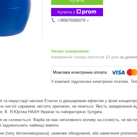
Купити
Купити з
+380676586079
повернення товару протягом 14 днів
за домо
У компанії підключені електронні платежі. Те
 та інкрустації насіння Еталон із двошаровим ефектом у фомі концент
но чистої сировини, містить прилипач, не піниться. Якість забарвлення 
я. В. Я.Юр'єва НААН України та лабораторією Syngeta.
 не склеюється. Фарба не має негативного впливу на схожість, не містит
ня задовольнить найвищі вимоги.
не (типу бетонозмішувача), шнекове обладнання, або нанесення розпил