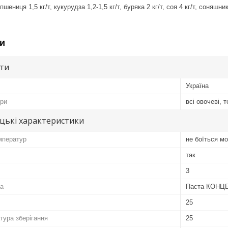
ениця 1,5 кг/т, кукурудза 1,2-1,5 кг/т, буряка 2 кг/т, соя 4 кг/т, соняшник 4
и
ути
Україна
ури
всі овочеві, т
цькі характеристики
мператур
не боїться м
так
3
а
Паста КОНЦ
25
тура зберігання
25