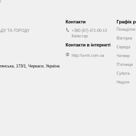
ы
Графік 
Понеділок
АДУ ТА ГОРОДУ
+380 (67) 471-00-13
Київстар
Вівторок
Середа
http://a-mt.com.ua
Четвер
Пʼятниця
янська, 173/1, Черкаси, Україна
Субота
Неділя