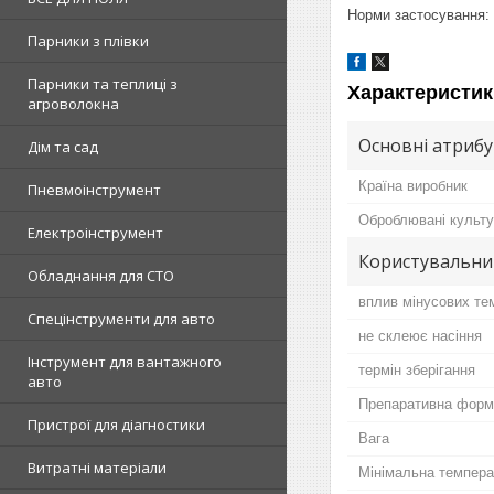
Норми застосування: пш
Парники з плівки
Парники та теплиці з
Характеристик
агроволокна
Основні атриб
Дім та сад
Країна виробник
Пневмоінструмент
Оброблювані культ
Електроінструмент
Користувальни
Обладнання для СТО
вплив мінусових те
Спецінструменти для авто
не склеює насіння
Інструмент для вантажного
термін зберігання
авто
Препаративна форм
Пристрої для діагностики
Вага
Витратні матеріали
Мінімальна темпера