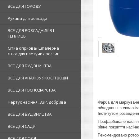
ВСЕ ДЛЯ ГОРОДУ
Рукави для розсади
ВСЕ ДЛЯ РОЗСАДНИКІВ І
ТЕПЛИЦЬ
Сітка огіркова/ шпалерна
сітка для плетучих рослин
ВСЕ ДЛЯ БУДІВНИЦТВА
ВСЕ ДЛЯ АНАЛІЗУ ЯКОСТІ ВОДИ
ВСЕ ДЛЯ ГОСПОДАРСТВА
Нертус насіння, ЗЗР, добрива
Фарба для маркування
обладнанні з екологіч
Інститутом розведенн
ВСЕ ДЛЯ БУДІВНИЦТВА
Профарбоване насіння
ВСЕ ДЛЯ САДУ
рівне покриття насін
Рекомендовано ротор
ВСЕ ДЛЯ ПОЛЯ