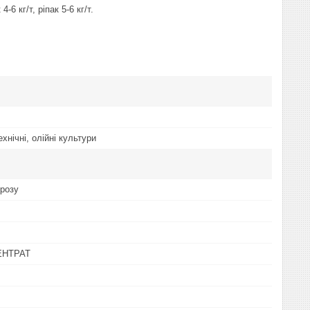
-6 кг/т, ріпак 5-6 кг/т.
ехнічні, олійні культури
орозу
ЕНТРАТ