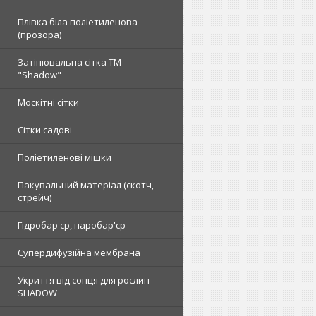
Плівка біла поліетиленова
(прозора)
Затінювальна сітка ТМ
"Shadow"
Москітні сітки
Сітки садові
Поліетиленові мішки
Пакувальний матеріал (скотч,
стрейч)
Гідробар'єр, паробар'єр
Супердифузійна мембрана
Укриття від сонця для рослин
SHADOW