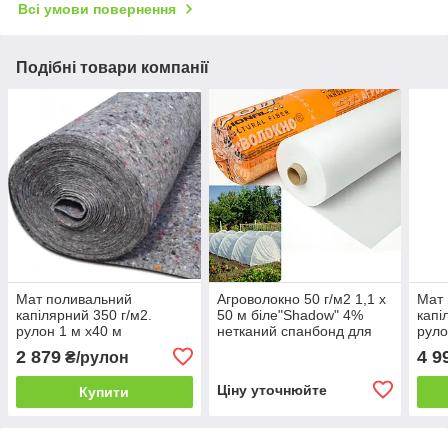
Всі умови повернення
Подібні товари компанії
Мат поливальний
Агроволокно 50 г/м2 1,1 х
Мат
капілярний 350 г/м2.
50 м біле"Shadow" 4%
капі
рулон 1 м х40 м
нетканий спанбонд для
руло
укриття на зиму рослин
2 879
4 9
₴/рулон
Ціну уточнюйте
Купити