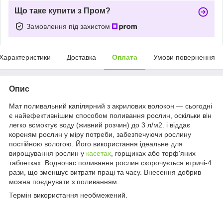
Що таке купити з Пром?
Замовлення під захистом
Характеристики
Доставка
Оплата
Умови повернення
Опис
Мат поливальний капілярний з акрилових волокон — сьогодні
є найефективнішим способом поливання рослин, оскільки він
легко всмоктує воду (живний розчин) до 3 л/м2. і віддає
кореням рослин у міру потреби, забезпечуючи рослину
постійною вологою. Його використання ідеальне для
вирощування рослин у
касетах
, горщиках або торф'яних
таблетках. Водночас поливання рослин скорочується втричі-4
рази, що зменшує витрати праці та часу. Внесення добрив
можна поєднувати з поливанням.
Термін використання необмежений.