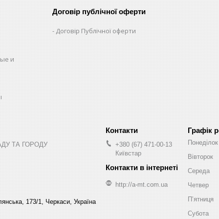
Договір публічної оферти
Договір Публічної оферти
ые и
ы
Графік 
Понеділок
АДУ ТА ГОРОДУ
+380 (67) 471-00-13
Київстар
Вівторок
Середа
http://a-mt.com.ua
Четвер
Пʼятниця
янська, 173/1, Черкаси, Україна
Субота