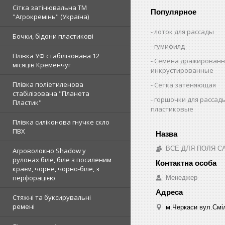
Сітка затінювальна ТМ
Популярное
"Агрокремінь" (Україна)
лоток для рассады
Бочки, бідони пластикові
гумифилд
Плівка УФ стабілізована 12
Семена дражированн
місяців Кременчуг
инкрустированные
Плівка поліетиленова
Сетка затеняющая
стабілізована "Планета
горшочки для рассад
Пластик"
пластиковые
Плівка силіконова гнучке скло
ПВХ
ВСЕ ДЛЯ ПОЛЯ С
Агроволокно Shadow у
рулонах біле, біле з посиленим
краєм, чорне, чорно-біле, з
перфорацією
Менеджер
Стяжні та буксирувальні
ремені
м.Черкаси вул.Сміл