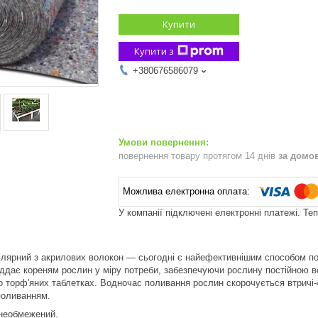
Купити
Купити з
+380676586079
повернення товару протягом 14 днів
за домо
У компанії підключені електронні платежі. Те
лярний з акрилових волокон — сьогодні є найефективнішим способом пол
 віддає кореням рослин у міру потреби, забезпечуючи рослину постійною
о торф'яних таблетках. Водночас поливання рослин скорочується втричі-
поливанням.
 необмежений.