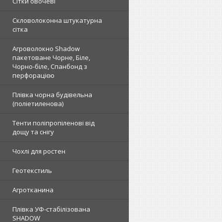
Сітки овочеві
Скловолоконна штукатурна
сітка
Агроволокно Shadow
пакетоване Чорне, Біле,
Чорно-біле, Спанбонд з
перфорацією
Плівка чорна будівельна
(поліетиленова)
Тенти поліпропіленові від
дощу та снігу
Чохлі для ростен
Геотекстиль
Агротканина
Плівка УФ-стабілізована
SHADOW