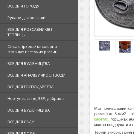
ВСЕ ДЛЯ ГОРОДУ
Рукави для розсади
ВСЕ ДЛЯ РОЗСАДНИКІВ І
ТЕПЛИЦЬ
Сітка огіркова/ шпалерна
сітка для плетучих рослин
ВСЕ ДЛЯ БУДІВНИЦТВА
ВСЕ ДЛЯ АНАЛІЗУ ЯКОСТІ ВОДИ
ВСЕ ДЛЯ ГОСПОДАРСТВА
Нертус насіння, ЗЗР, добрива
Мат поливальний капі
ВСЕ ДЛЯ БУДІВНИЦТВА
розчин) до 3 л/м2. і
касетах
, горщиках аб
ВСЕ ДЛЯ САДУ
можна поєднувати з 
Термін використання
ВСЕ ДЛЯ ПОЛЯ