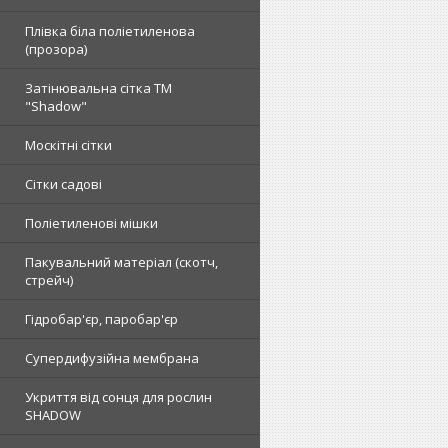
Плівка біла поліетиленова
(прозора)
Затінювальна сітка ТМ
"Shadow"
Москітні сітки
Сітки садові
Поліетиленові мішки
Пакувальний матеріал (скотч,
стрейч)
Гідробар'єр, паробар'єр
Супердифузійна мембрана
Укриття від сонця для рослин
SHADOW