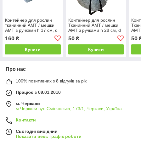
Контейнер для рослин
Контейнер для рослин
Конт
тканинний АМТ / мешки
Тканинний АМТ / мешки
Ткан
АМТ з ручками h 37 см, d
АМТ з ручками h 28 см, d
АМТ 
55 см 110 л
33 см 30 л
33 с
160
50
50
₴
₴
Купити
Купити
Про нас
100% позитивних з 8 відгуків за рік
Працює з 09.01.2010
м. Черкаси
м.Черкаси вул.Смілянська, 173/1, Черкаси, Україна
Контакти
Сьогодні вихідний
Показати весь графік роботи