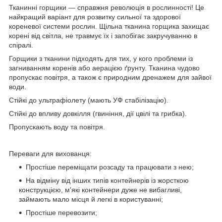
Тканинні горщики — справжня революція в рослинності! Це
найкращий варіант для розвитку сильної та здорової
кореневої системи рослин. Щільна тканина горщика захищає
корені від світла, не травмує їх і запобігає закручуванню в
спіралі.
Горщики з тканини підходять для тих, у кого проблеми із
загниванням коренів або аерацією ґрунту. Тканина чудово
пропускає повітря, а також є природним дренажем для зайвої
води.
Стійкі до ультрафіолету (мають УФ стабілізацію).
Стійкі до впливу довкілля (гвиніння, дії цвілі та грибка).
Пропускають воду та повітря.
Переваги для вихованця:
Простіше переміщати розсаду та працювати з нею;
На відміну від інших типів контейнерів із жорсткою
конструкцією, м'які контейнери дуже не вибагливі,
займають мало місця й легкі в користуванні;
Простіше перевозити;