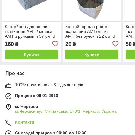
Контейнер для рослин
Контейнер для ростен
Конт
тканинний АМТ / мешки
тканинний АМТ/мішки
Ткан
АМТ з ручками h 37 см, d
АМТ без ручок h 22 см, d
АМТ 
55 см 110 л
22 см, 10 л
33 с
160
20
50
₴
₴
Купити
Купити
Про нас
100% позитивних з 8 відгуків за рік
Працює з 09.01.2010
м. Черкаси
м.Черкаси вул.Смілянська, 173/1, Черкаси, Україна
Контакти
Сьогодні працює з 09:00 до 16:30