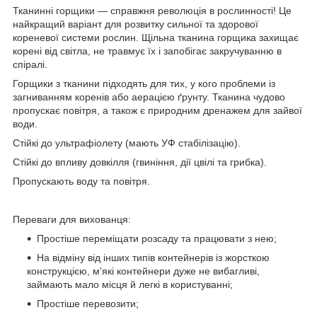
Тканинні горщики — справжня революція в рослинності! Це
найкращий варіант для розвитку сильної та здорової
кореневої системи рослин. Щільна тканина горщика захищає
корені від світла, не травмує їх і запобігає закручуванню в
спіралі.
Горщики з тканини підходять для тих, у кого проблеми із
загниванням коренів або аерацією ґрунту. Тканина чудово
пропускає повітря, а також є природним дренажем для зайвої
води.
Стійкі до ультрафіолету (мають УФ стабілізацію).
Стійкі до впливу довкілля (гвиніння, дії цвілі та грибка).
Пропускають воду та повітря.
Переваги для вихованця:
Простіше переміщати розсаду та працювати з нею;
На відміну від інших типів контейнерів із жорсткою
конструкцією, м'які контейнери дуже не вибагливі,
займають мало місця й легкі в користуванні;
Простіше перевозити;