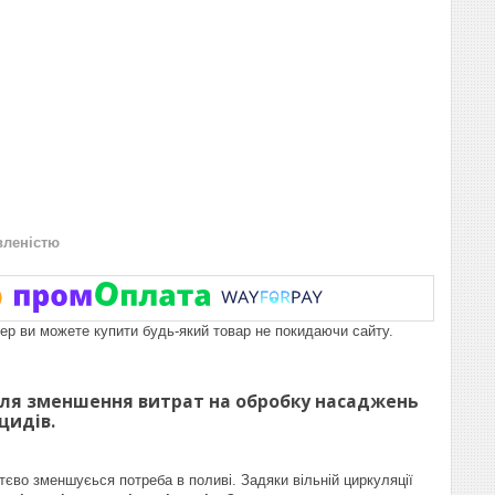
вленістю
пер ви можете купити будь-який товар не покидаючи сайту.
для зменшення витрат на обробку насаджень
іцидів.
єво зменшуєься потреба в поливі. Задяки вільній циркуляції