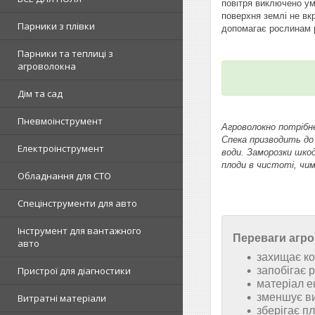
повітря виключено ум
поверхня землі не вк
Парники з плівки
допомагає рослинам р
Парники та теплиці з
агроволокна
Дім та сад
Пневмоінструмент
Агроволокно потрібне
Спека призводить до
Електроінструмент
води. Заморозки шко
плоди в чистоті, чим
Обладнання для СТО
Спецінструменти для авто
Інструмент для вантажного
Переваги агро
авто
захищає ко
запобігає р
Пристрої для діагностики
матеріал е
зменшує в
Витратні матеріали
зберігає пл