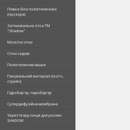
Плівка біла поліетиленова
(прозора)
Затінювальна сітка ТМ
"Shadow"
Москітні сітки
Сітки садові
Поліетиленові мішки
Пакувальний матеріал (скотч,
стрейч)
Гідробар'єр, паробар'єр
Супердифузійна мембрана
Укриття від сонця для рослин
SHADOW