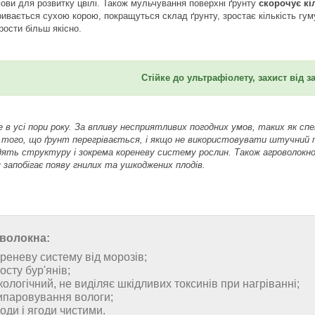
ови для розвитку цвілі. Також мульчування поверхні ґрунту
скорочує кі
ривається сухою корою, покращуться склад ґрунту, зростає кількість гум
ости більш якісно.
Стійке до ультрафіолету, захист від з
 в усі пори року. За впливу несприятливих погодних умов, таких як сп
 того, що ґрунт перегрівається, і якщо не використовувати штучний п
дять структуру і зокрема кореневу систему рослин. Також агроволокно
 запобігає появу гнилих та ушкоджених плодів.
волокна:
реневу систему від морозів;
осту бур'янів;
кологічний, не виділяє шкідливих токсинів при нагріванні;
ипаровування вологи;
оди і ягоди чистими.