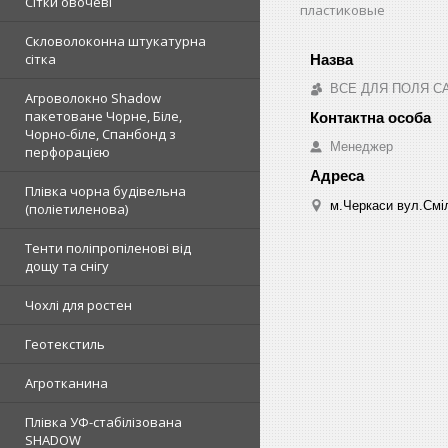
Сітки овочеві
пластиковые
Скловолоконна штукатурна
сітка
ВСЕ ДЛЯ ПОЛЯ С
Агроволокно Shadow
пакетоване Чорне, Біле,
Чорно-біле, Спанбонд з
Менеджер
перфорацією
Плівка чорна будівельна
м.Черкаси вул.Сміл
(поліетиленова)
Тенти поліпропіленові від
дощу та снігу
Чохлі для ростен
Геотекстиль
Агротканина
Плівка УФ-стабілізована
SHADOW