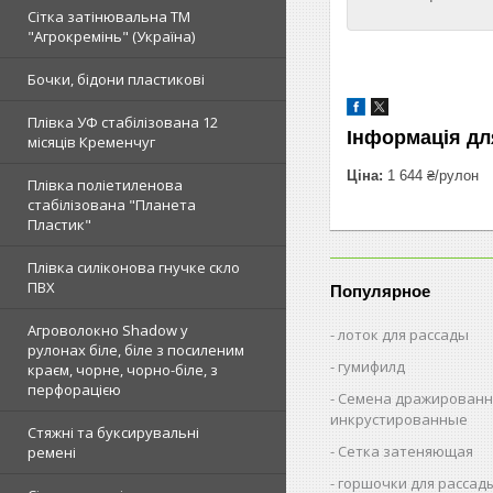
Сітка затінювальна ТМ
"Агрокремінь" (Україна)
Бочки, бідони пластикові
Плівка УФ стабілізована 12
Інформація дл
місяців Кременчуг
Ціна:
1 644 ₴/рулон
Плівка поліетиленова
стабілізована "Планета
Пластик"
Плівка силіконова гнучке скло
ПВХ
Популярное
Агроволокно Shadow у
лоток для рассады
рулонах біле, біле з посиленим
гумифилд
краєм, чорне, чорно-біле, з
перфорацією
Семена дражированн
инкрустированные
Стяжні та буксирувальні
Сетка затеняющая
ремені
горшочки для рассад