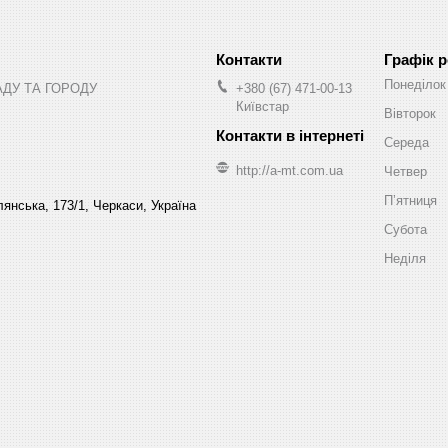
Графік 
Понеділок
АДУ ТА ГОРОДУ
+380 (67) 471-00-13
Київстар
Вівторок
Середа
http://a-mt.com.ua
Четвер
Пʼятниця
янська, 173/1, Черкаси, Україна
Субота
Неділя