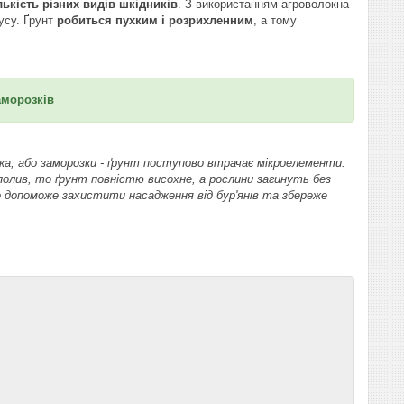
лькість різних видів шкідників
. З використанням агроволокна
усу. Ґрунт
робиться пухким і розрихленним
, а тому
аморозків
ека, або заморозки - ґрунт поступово втрачає мікроелементи.
олив, то ґрунт повністю висохне, а рослини загинуть без
 допоможе захистити насадження від бур'янів та збереже