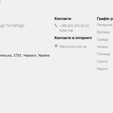
ы
Графік 
Понеділок
АДУ ТА ГОРОДУ
+380 (67) 471-00-13
Київстар
Вівторок
Середа
http://a-mt.com.ua
Четвер
Пʼятниця
янська, 173/1, Черкаси, Україна
Субота
Неділя