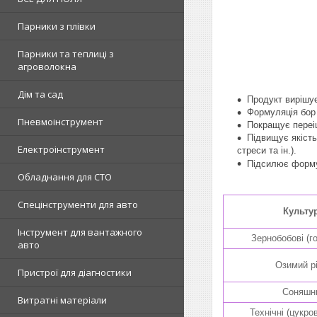
Парники з плівки
Парники та теплиці з
агроволокна
Дім та сад
Продукт вирішу
Формуляція бор 
Пневмоінструмент
Покращує переіщ
Підвищує якість
Електроінструмент
стреси та ін.).
Підсилює форму
Обладнання для СТО
Спецінструменти для авто
Культу
Інструмент для вантажного
Зернобобові (го
авто
Озимий р
Пристрої для діагностики
Соняшн
Витратні матеріали
Технічні (цукро