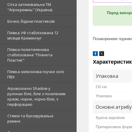
Сітка затінювальна ТМ
"Агрокремінь" (Україна)
Перед вико
Бочки, бідони пластикові
Плівка УФ стабілізована 12
місяців Кременчуг
Позакореневе піджив
Плівка поліетиленова
стабілізована "Планета
Пластик"
Характеристик
Плівка силіконова гнучке скло
Упаковка
ПВХ
Об`єм
Агроволокно Shadow у
рулонах біле, біле з посиленим
Упаковка
краєм, чорне, чорно-біле, з
перфорацією
Основні атриб
Стяжні та буксирувальні
Країна виробник
ремені
Препаративна форм