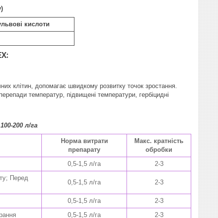
)
ульвові кислоти
X:
них клітин, допомагає швидкому розвитку точок зростання.
перепади температур, підвищені температури, гербіцидні
0-200 л/га
Норма витрати
Макс. кратність
препарату
обробки
0,5-1,5 л/га
2-3
сту; Перед
0,5-1,5 л/га
2-3
0,5-1,5 л/га
2-3
ирання
0,5-1,5 л/га
2-3