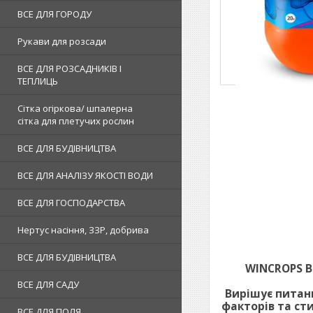
ВСЕ ДЛЯ ГОРОДУ
Рукави для розсади
ВСЕ ДЛЯ РОЗСАДНИКІВ І
ТЕПЛИЦЬ
Сітка огіркова/ шпалерна
сітка для плетучих рослин
ВСЕ ДЛЯ БУДІВНИЦТВА
ВСЕ ДЛЯ АНАЛІЗУ ЯКОСТІ ВОДИ
ВСЕ ДЛЯ ГОСПОДАРСТВА
Нертус насіння, ЗЗР, добрива
ВСЕ ДЛЯ БУДІВНИЦТВА
WINCROPS B
ВСЕ ДЛЯ САДУ
Вирішує питанн
факторів та ст
ВСЕ ДЛЯ ПОЛЯ