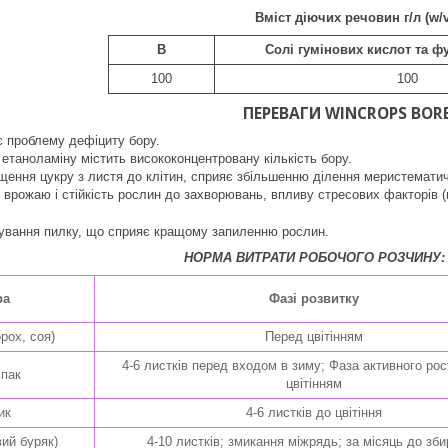
Вміст діючих речовин г/л (w/v
B
Солі гумінових кислот та ф
100
100
ПЕРЕВАГИ WINCROPS BORE
є проблему дефіциту бору.
етаноламіну містить висококонцентровану кількість бору.
ення цукру з листя до клітин, сприяє збільшенню ділення меристематич
 врожаю і стійкість рослин до захворювань, впливу стресових факторів (
вання пилку, що сприяє кращому запиленню рослин.
НОРМА ВИТРАТИ РОБОЧОГО РОЗЧИНУ: 10
ра
Фазі розвитку
рох, соя)
Перед цвітінням
4-6 листків перед входом в зиму; Фаза активного ро
іпак
цвітінням
ик
4-6 листків до цвітіння
вий буряк)
4-10 листків; змикання міжрядь; за місяць до зб