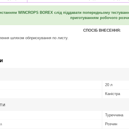
ристанням
WINCROPS BOREX
слід піддавати попередньому тестуванн
приготуванням робочого розч
СПОСІБ ВНЕСЕННЯ:
лення шляхом обприскування по листу.
и
20 л
Каністра
ути
Туреччина
а
Розчин