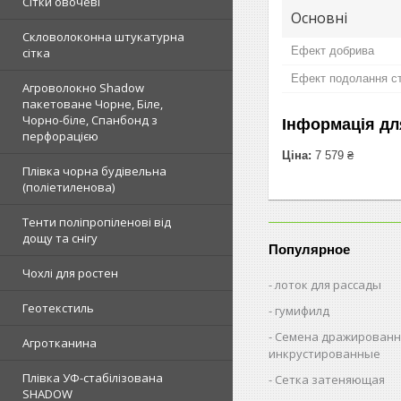
Сітки овочеві
Основні
Скловолоконна штукатурна
Ефект добрива
сітка
Ефект подолання ст
Агроволокно Shadow
пакетоване Чорне, Біле,
Чорно-біле, Спанбонд з
Інформація дл
перфорацією
Ціна:
7 579 ₴
Плівка чорна будівельна
(поліетиленова)
Тенти поліпропіленові від
дощу та снігу
Популярное
Чохлі для ростен
лоток для рассады
Геотекстиль
гумифилд
Семена дражированн
Агротканина
инкрустированные
Плівка УФ-стабілізована
Сетка затеняющая
SHADOW