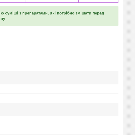
ю суміші з препаратами, які потрібно змішати перед
ину