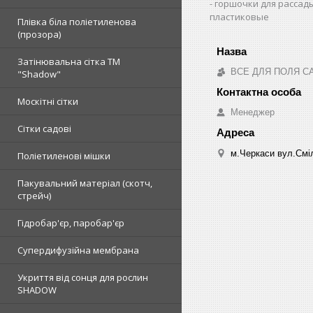
горшочки для рассад
пластиковые
Плівка біла поліетиленова
(прозора)
Затінювальна сітка ТМ
ВСЕ ДЛЯ ПОЛЯ С
"Shadow"
Москітні сітки
Менеджер
Сітки садові
м.Черкаси вул.Сміл
Поліетиленові мішки
Пакувальний матеріал (скотч,
стрейч)
Гідробар'єр, паробар'єр
Супердифузійна мембрана
Укриття від сонця для рослин
SHADOW