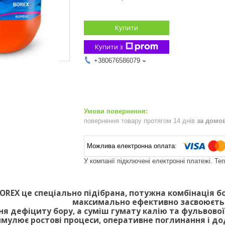
Купити
Купити з
+380676586079
повернення товару протягом 14 днів
за домо
У компанії підключені електронні платежі. Те
OREX це спеціально підібрана, потужна комбінація бо
максимально ефективно засвоюєть
я дефіциту бору, а суміш гумату калію та фульвової
имулює ростові процеси, оперативне поглинання і д