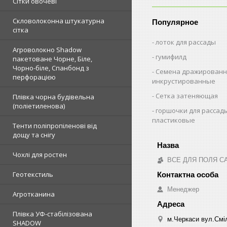
Сітки овочеві
Скловолоконна штукатурна
Популярное
сітка
лоток для рассады
Агроволокно Shadow
гумифилд
пакетоване Чорне, Біле,
Чорно-біле, Спанбонд з
Семена дражированн
перфорацією
инкрустированные
Сетка затеняющая
Плівка чорна будівельна
(поліетиленова)
горшочки для рассад
пластиковые
Тенти поліпропіленові від
дощу та снігу
Чохлі для ростен
ВСЕ ДЛЯ ПОЛЯ С
Геотекстиль
Менеджер
Агротканина
Плівка УФ-стабілізована
м.Черкаси вул.Сміл
SHADOW