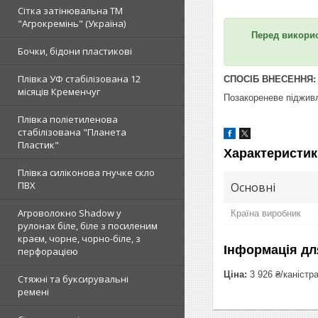
Сітка затінювальна ТМ
"Агрокремінь" (Україна)
Перед викори
Бочки, бідони пластикові
Плівка УФ стабілізована 12
СПОСІБ ВНЕСЕННЯ:
місяців Кременчуг
Позакореневе піджив
Плівка поліетиленова
стабілізована "Планета
Пластик"
Характеристик
Плівка силіконова гнучке скло
ПВХ
Основні
Агроволокно Shadow у
Країна виробник
рулонах біле, біле з посиленим
краєм, чорне, чорно-біле, з
Інформація дл
перфорацією
Ціна:
3 926 ₴/каністр
Стяжні та буксирувальні
ремені