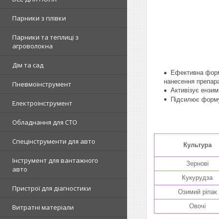
Парники з плівки
Парники та теплиці з
агроволокна
Дім та сад
Ефективна форм
нанесення препара
Пневмоінструмент
Активізує ензим
Підсилює формув
Електроінструмент
Обладнання для СТО
Спецінструменти для авто
Культура
Інструмент для вантажного
Зернові
авто
Кукурудза
Пристрої для діагностики
Озимий ріпак
Овочі
Витратні матеріали