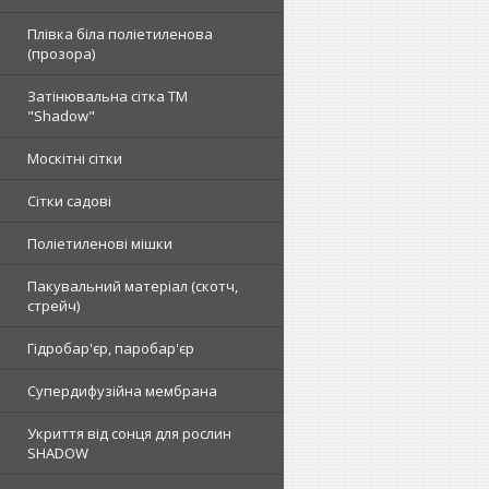
Плівка біла поліетиленова
(прозора)
Затінювальна сітка ТМ
"Shadow"
Москітні сітки
Сітки садові
Поліетиленові мішки
Пакувальний матеріал (скотч,
стрейч)
Гідробар'єр, паробар'єр
Супердифузійна мембрана
Укриття від сонця для рослин
SHADOW