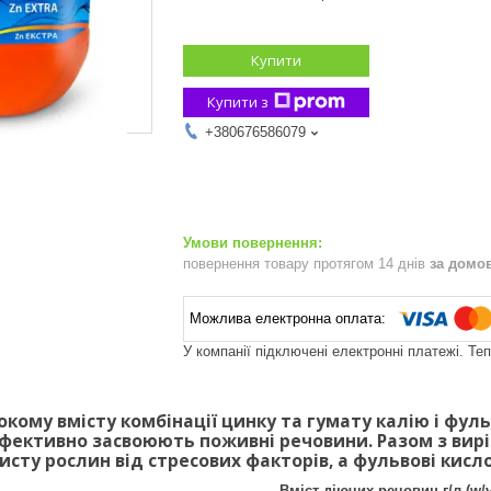
Купити
Купити з
+380676586079
повернення товару протягом 14 днів
за домо
У компанії підключені електронні платежі. Те
окому вмісту комбінації цинку та гумату калію і фул
ективно засвоюють поживні речовини. Разом з вирі
исту рослин від стресових факторів, а фульвові кисл
Вміст діючих речовин г/л (w/v