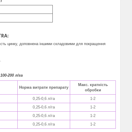
TRA
:
ість цинку, доповнена іншими складовими для покращення
.
0-200 л/га
Макс. кратність
Норма витрати препарату
обробки
0,25-0,6 л/га
1-2
0,25-0,6 л/га
1-2
0,25-0,6 л/га
1-2
0,25-0,6 л/га
1-2