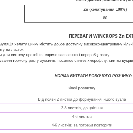
Zn (хелатування 100%)
80
ПЕРЕВАГИ WINCROPS Zn EX
уляція хелату цинку містить добре доступну висококонцентровану кільк
ту на листок.
и для синтезу протеїнів, сприяє засвоєнню і переробці азоту.
ання гормону росту ауксинів, посилює синтез хлорофілу, синтез цукрів
НОРМА ВИТРАТИ РОБОЧОГО РОЗЧИНУ: 10
Фазі розвитку
Від появи 2 листка до формування іншого вузла
3-8 листків, до цвітіння
4-6 листків
4-6 листків; за потреби повторити