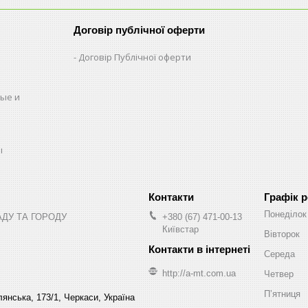
Договір публічної оферти
Договір Публічної оферти
ые и
ы
Графік 
Понеділок
АДУ ТА ГОРОДУ
+380 (67) 471-00-13
Київстар
Вівторок
Середа
http://a-mt.com.ua
Четвер
Пʼятниця
янська, 173/1, Черкаси, Україна