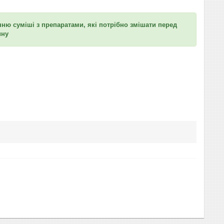
ню суміші з препаратами, які потрібно змішати перед
ину