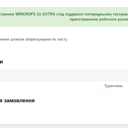
станням
WINCROPS Zn EXTRA
слід піддавати попередньому тестуван
приготуванням робочого розч
лення шляхом обприскування по листу.
и
Туреччина
я замовлення
а