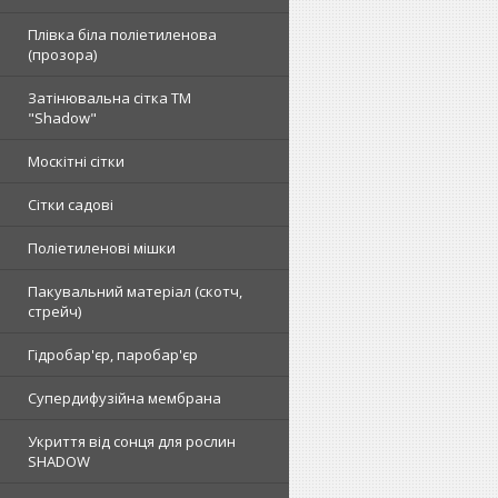
Плівка біла поліетиленова
(прозора)
Затінювальна сітка ТМ
"Shadow"
Москітні сітки
Сітки садові
Поліетиленові мішки
Пакувальний матеріал (скотч,
стрейч)
Гідробар'єр, паробар'єр
Супердифузійна мембрана
Укриття від сонця для рослин
SHADOW