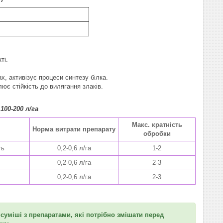
ті.
х, активізує процеси синтезу білка.
ює стійкість до вилягання злаків.
0-200 л/га
Макс. кратність
Норма витрати препарату
обробки
ть
0,2-0,6 л/га
1-2
0,2-0,6 л/га
2-3
0,2-0,6 л/га
2-3
суміші з препаратами, які потрібно змішати перед