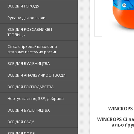
ВСЕ ДЛЯ ГОРОДУ
Рукави для розсади
ВСЕ ДЛЯ РОЗСАДНИКІВ І
ТЕПЛИЦЬ
Сітка огіркова/ шпалерна
сітка для плетучих рослин
ВСЕ ДЛЯ БУДІВНИЦТВА
ВСЕ ДЛЯ АНАЛІЗУ ЯКОСТІ ВОДИ
ВСЕ ДЛЯ ГОСПОДАРСТВА
Нертус насіння, ЗЗР, добрива
WINCROPS 
ВСЕ ДЛЯ БУДІВНИЦТВА
WINCROPS Сі
за
ВСЕ ДЛЯ САДУ
альо ґру
ВСЕ ДЛЯ ПОЛЯ