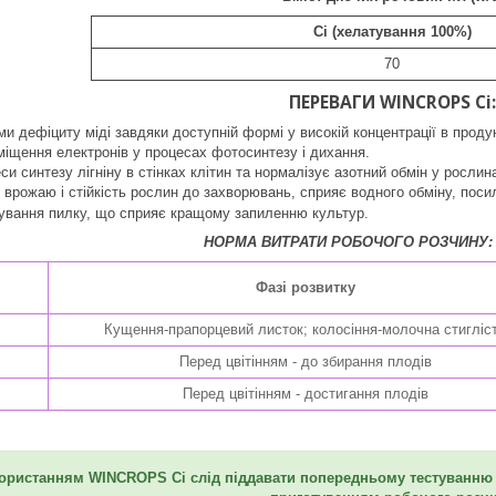
Сі (хелатування 100%)
70
ПЕРЕВАГИ WINCROPS Сі:
и дефіциту міді завдяки доступній формі у високій концентрації в продук
іщення електронів у процесах фотосинтезу і дихання.
и синтезу лігніну в стінках клітин та нормалізує азотний обмін у рослина
 врожаю і стійкість рослин до захворювань, сприяє водного обміну, посил
вання пилку, що сприяє кращому запиленню культур.
НОРМА ВИТРАТИ РОБОЧОГО РОЗЧИНУ: 10
Фазі розвитку
Кущення-прапорцевий листок; колосіння-молочна стигліс
Перед цвітінням - до збирання плодів
Перед цвітінням - достигання плодів
користанням
WINCROPS Сі
слід піддавати попередньому тестуванню 