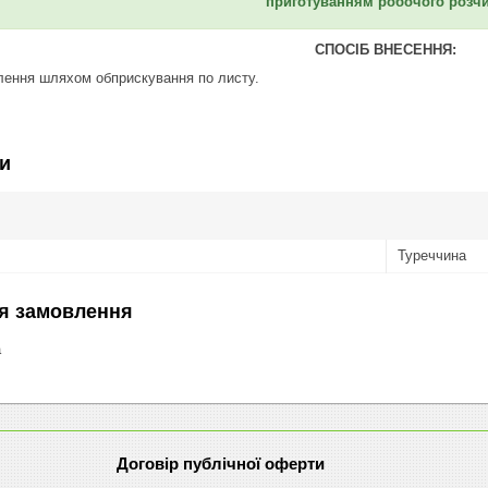
приготуванням робочого розч
СПОСІБ ВНЕСЕННЯ:
лення шляхом обприскування по листу.
и
Туреччина
я замовлення
а
Договір публічної оферти