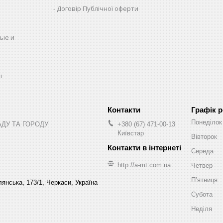
Договір Публічної оферти
ые и
ы
Графік 
Понеділок
АДУ ТА ГОРОДУ
+380 (67) 471-00-13
Київстар
Вівторок
Середа
http://a-mt.com.ua
Четвер
Пʼятниця
янська, 173/1, Черкаси, Україна
Субота
Неділя