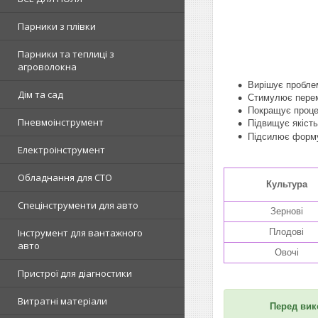
Парники з плівки
Парники та теплиці з
агроволокна
Вирішує проблем
Дім та сад
Стимулює перем
Покращує процес
Пневмоінструмент
Підвищує якість
Підсилює форму
Електроінструмент
Обладнання для СТО
Культура
Спецінструменти для авто
Зернові
Плодові
Інструмент для вантажного
авто
Овочі
Пристрої для діагностики
Витратні матеріали
Перед ви