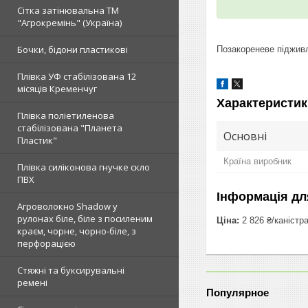
Сітка затінювальна ТМ
"Агрокремінь" (Україна)
Бочки, бідони пластикові
Позакореневе піджив
Плівка УФ стабілізована 12
місяців Кременчуг
Характеристик
Плівка поліетиленова
стабілізована "Планета
Основні
Пластик"
Країна виробник
Плівка силіконова гнучке скло
ПВХ
Інформація дл
Агроволокно Shadow у
рулонах біле, біле з посиленим
Ціна:
2 826 ₴/каністр
краєм, чорне, чорно-біле, з
перфорацією
Стяжні та буксирувальні
ремені
Популярное