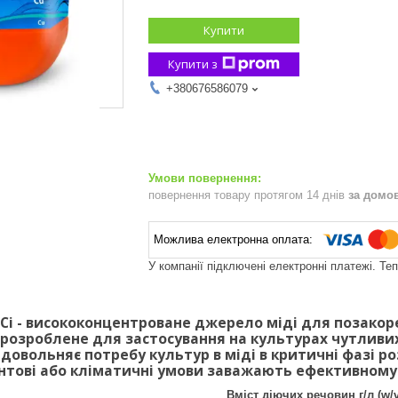
Купити
Купити з
+380676586079
повернення товару протягом 14 днів
за домо
У компанії підключені електронні платежі. Те
Сі
- висококонцентроване джерело міді для позакор
розроблене для застосування на культурах чутливи
довольняє потребу культур в міді в критичні фазі р
нтові або кліматичні умови заважають ефективному
Вміст діючих речовин г/л (w/v