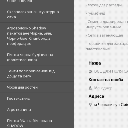
Сітки овочеві
лоток для рассады
Скловолоконна штукатурна
гумифилд
сітка
Семена дражированн
инкрустированные
Агроволокно Shadow
пакетоване Чорне, Біле,
Сетка затеняющая
Чорно-біле, Спанбонд з
горшочки для рассад
перфорацією
пластиковые
Плівка чорна будівельна
(поліетиленова)
Тенти поліпропіленові від
ВСЕ ДЛЯ ПОЛЯ С
дощу та снігу
Чохлі для ростен
Менеджер
Геотекстиль
м.Черкаси вул.Сміл
Агротканина
Плівка УФ-стабілізована
SHADOW