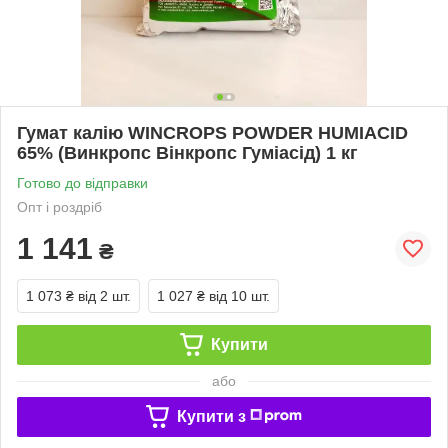
Гумат калію WINCROPS POWDER HUMIACID
65% (Винкропс Вінкропс Гуміасід) 1 кг
Готово до відправки
Опт і роздріб
1 141
₴
1 073 ₴
від 2 шт.
1 027 ₴
від 10 шт.
Купити
або
Купити з