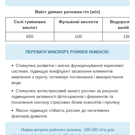
Вміст діючих речовин г/л (w/v)
Солі гумінових
Фульвові кислоти
Водорозчи
кислот
калій Д
650
100
100
ПЕРЕВАГИ WINCROPS POWDER HUMIACID:
Стимулює розвиток і якісне функціонування кореневої
системи, підвищує коефіцієнт засвоєння елементів
живлення з грунту, оптимізує поглинання і використання
води.
Стимулює антистресовий захист рослин за рахунок
підвищення активності фітогормонів і ферментів та
посилення синтезу стресових білків осмолітів і проліну.
Якісно підвищує стійкість рослин до негативних
факторів довкілля.
Норма витрати робочого розчину: 100-200 л/га для