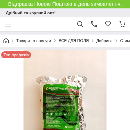
Відправка Новою Поштою в день замовлення.
Дрібний та крупний опт!
Товари та послуги
ВСЕ ДЛЯ ПОЛЯ
Добрива
Стим
Топ продажів