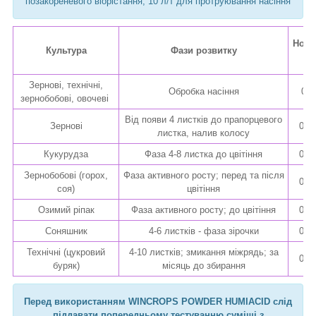
позакореневого віорістання, 10 л/т для протруювання насіння
Норм
Культура
Фази розвитку
пр
Зернові, технічні,
Обробка насіння
0,1
зернобобові, овочеві
Від появи 4 листків до прапорцевого
Зернові
0,05
листка, налив колосу
Кукурудза
Фаза 4-8 листка до цвітіння
0,05
Зернобобові (горох,
Фаза активного росту; перед та після
0,05
соя)
цвітіння
Озимий ріпак
Фаза активного росту; до цвітіння
0,05
Соняшник
4-6 листків - фаза зірочки
0,05
Технічні (цукровий
4-10 листків; змикання міжрядь; за
0,05
буряк)
місяць до збирання
Перед використанням
WINCROPS POWDER HUMIACID
слід
піддавати попередньому тестуванню суміші з