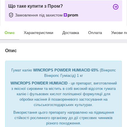
Що таке купити з Пром?
Замовлення під захистом
Опис
Характеристики
Доставка
Оплата
Умови п
Опис
Гумат калію
WINCROPS POWDER HUMIACID 65%
(Вінкропс
Вінкропс Гуміасід) 1 кг
WINCROPS POWDER HUMIACID
- це препарат, виготовлений
з якісної сировини та містить в собі високий відсоток гумата
калію і фульвових кислот поліпшеної формуляції для
обробки насіння й позакореневого застосування на
сільськогосподарських культурах.
Використання цього препарату направлено на підвищення
стійкості рослинного організму до дії стресових чинників
різного походження.