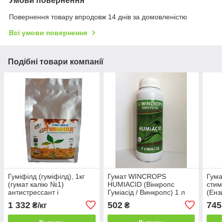
Умови повернення
Повернення товару впродовж 14 днів за домовленістю
Всі умови повернення
Подібні товари компанії
Гуміфілд (гуміфілд), 1кг
Гумат WINCROPS
Гума
(гумат калію №1)
HUMIACID (Вінкропс
стим
антистрессант і
Гуміасід / Винкропс) 1 л
(Енз
стимулятор росту,
1 332
502
745
₴/кг
₴
Німеччина