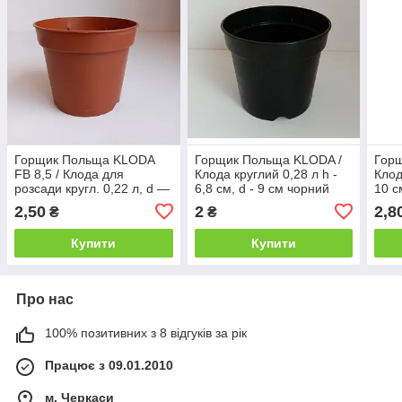
Горщик Польща KLODA
Горщик Польща KLODA /
Гор
FB 8,5 / Клода для
Клода круглий 0,28 л h -
Клод
розсади кругл. 0,22 л, d —
6,8 см, d - 9 см чорний
10 с
8,3 см, h — 6,6 см теракот
2,50
2
2,8
₴
₴
Купити
Купити
Про нас
100% позитивних з 8 відгуків за рік
Працює з 09.01.2010
м. Черкаси