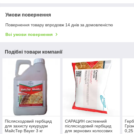
Умови повернення
Повернення товару впродовж 14 днів за домовленістю
Всі умови повернення
Подібні товари компанії
Післясходовий гербіцид
САРАЦИН системний
Герб
для захисту кукурудзи
післясходовий гербіцид
Гріз
МайсТер Bayer 3 кг
для зернових колосових
0,25