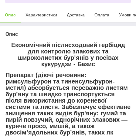
Опис
Характеристики
Доставка
Оплата
Умови п
Опис
Економічний післясходовий гербіцид
для контролю злакових та
широколистих бур’янів у посівах
кукурудзи -
Базис
Препарат (діючі речовини:
римсульфурон та тиненсульфурон-
метил) абсорбується переважно листям
бур’яну та швидко транспортується
після використання до кореневої
системи та листя. Забезпечує ефективне
знищення таких видів бур'яну: гумай та
пирій повзучий, однорічних злакових —
куряче просо, мишій, а також
двосім’ядольних бур’янів, таких як