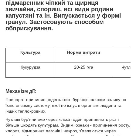
підмаренник чіпкий та щириця
звичайна, спориш, всі види родини
капустяні та ін. Випускається у формі
гранул. Застосовують способом
обприскування.
Культура
Норми витрати
Кукурудза
20-25 г/га
Чутливі
Механізм дії:
Препарат припиняє поділ клітин бур’янів шляхом впливу на
їхню ензимну систему, якої не існує в організмі людини та
інших теплокровних.
Чутливі бур’яни вже через кілька годин припиняють ріст і
більше шкодять культурам. Видимі ознаки - припинення росту,
хлороз, відмирання пагонів і некроз, з’являються через