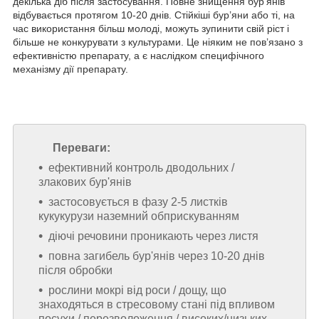
декілька діб після застосування. Повне знищення бур’янів
відбувається протягом 10-20 днів. Стійкіші бур’яни або ті, на
час використання більш молоді, можуть зупинити свій ріст і
більше не конкурувати з культурами. Це ніяким не пов’язано з
ефективністю препарату, а є наслідком специфічного
механізму дії препарату.
Переваги:
ефективний контроль дводольних /
злакових бур'янів
застосовується в фазу 2-5 листків
кукукурузи наземний обприскуванням
діючі речовини проникають через листя
повна загибель бур'янів через 10-20 днів
після обробки
рослини мокрі від роси / дощу, що
знаходяться в стресовому стані під впливом
посухи / перезволоження / високих/низьких