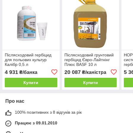
Післясходовий гербіцид
Післясходовий грунтовий
НОР
для польових культур
гербіцид Євро-Лайтнінг
сист
Калібр 0,5 л
Плюс BASF 10 л
герб
та ц
4 931
20 087
5 3
₴/банка
₴/каністра
(Хім
Купити
Купити
Про нас
100% позитивних з 8 відгуків за рік
Працює з 09.01.2010