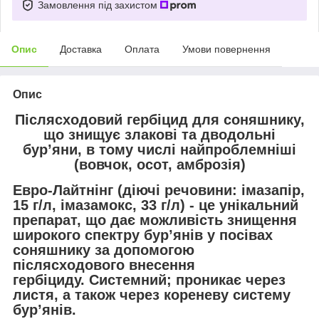
Замовлення під захистом
Опис
Доставка
Оплата
Умови повернення
Опис
Післясходовий гербіцид для соняшнику,
що знищує злакові та дводольні
бур’яни, в тому числі найпроблемніші
(вовчок, осот, амброзія)
Евро-Лайтнінг
(діючі речовини: імазапір,
15 г/л, імазамокс, 33 г/л) - це унікальний
препарат, що дає можливість знищення
широкого спектру бур’янів у посівах
соняшнику за допомогою
післясходового внесення
гербіциду. Системний; проникає через
листя, а також через кореневу систему
бур’янів.