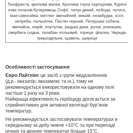
Теофраста, кропива жалка, Кропива глуха пурпурова, Курячі
очка польові,Кучерявець Софії, латук дикий, лобода, лутига,
мак-самосійка, метлюг звичайний, мишій, незабудка, осот,
нетреба, пальчатка, Паслін чорний, Петрушка собача
звичайна, пирій, портулак, редька дика, рутка, ромашка,
свербига східна, талабан польовий, ториця, фіалка, Череда
трироздільна, щавель, щириця
Особливості застосування
Євро Лайтнінг
це засіб з групи імідазолінонів
(д.р.- імазапір, імазамокс та ін.), тому не
рекомендується використовувати на одному полі
частіше 1 разу на 3 роки.
Найкраща ефективність гербіциду досягається за
сприйнятливих для активної вегетації бур’янів
температур.
Не рекомендується застосовувати температурах в
середньому за добу нижче +10°С та при перепаді
нічних та денних температур більше 15°С.