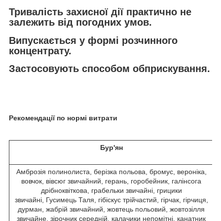
Тривалість захисної дії практично не
залежить від погодних умов.
Випускається у формі розчинного
концентрату.
Застосовують способом обприскування.
Рекомендації по нормі витрати
Бур'ян
Амброзія полинолиста, берізка польова, бромус, вероніка,
вовчок, вівсюг звичайний, герань, горобейник, галінсога
дрібноквіткова, грабельки звичайні, грицики
звичайні, Гусимець Таля, гібіскус трійчастий, гірчак, гірчиця,
дурман, жабрій звичайний, жовтець польовий, жовтозілля
звичайне, зірочник середній, калачики непомітні, канатник