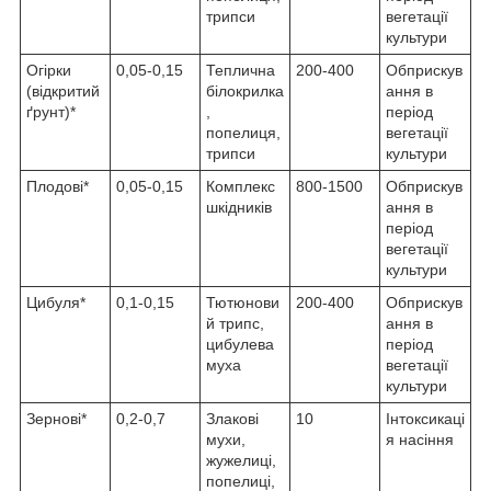
трипси
вегетації
культури
Огірки
0,05-0,15
Теплична
200-400
Обприскув
(відкритий
білокрилка
ання в
ґрунт)*
,
період
попелиця,
вегетації
трипси
культури
Плодові*
0,05-0,15
Комплекс
800-1500
Обприскув
шкідників
ання в
період
вегетації
культури
Цибуля*
0,1-0,15
Тютюнови
200-400
Обприскув
й трипс,
ання в
цибулева
період
муха
вегетації
культури
Зернові*
0,2-0,7
Злакові
10
Інтоксикаці
мухи,
я насіння
жужелиці,
попелиці,