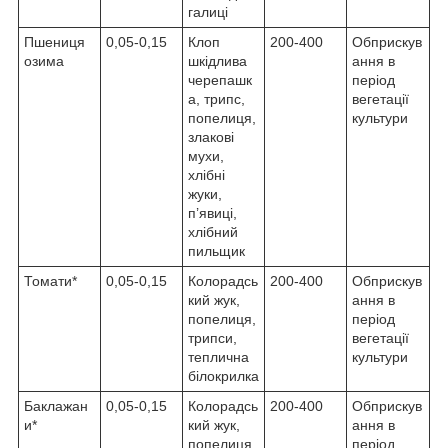
галиці
Пшениця
0,05-0,15
Клоп
200-400
Обприскув
озима
шкідлива
ання в
черепашк
період
а, трипс,
вегетації
попелиця,
культури
злакові
мухи,
хлібні
жуки,
п’явиці,
хлібний
пильщик
Томати*
0,05-0,15
Колорадсь
200-400
Обприскув
кий жук,
ання в
попелиця,
період
трипси,
вегетації
теплична
культури
білокрилка
Баклажан
0,05-0,15
Колорадсь
200-400
Обприскув
и*
кий жук,
ання в
попелиця,
період