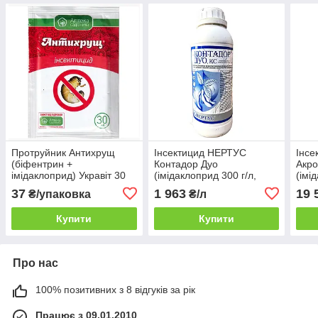
Протруйник Антихрущ
Інсектицид НЕРТУС
Інс
(біфентрин +
Контадор Дуо
Акр
імідаклоприд) Укравіт 30
(імідаклоприд 300 г/л,
(імі
мл (від дротяників,
лямбда-цигалотрин 100 г/
цига
37
1 963
19 
₴/упаковка
₴/л
колораду, хрущів,
л) 1 л
від 
капустянки)
л.
Купити
Купити
Про нас
100% позитивних з 8 відгуків за рік
Працює з 09.01.2010