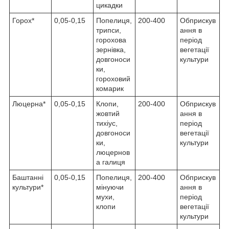
цикадки
Горох*
0,05-0,15
Попелиця,
200-400
Обприскув
трипси,
ання в
горохова
період
зернівка,
вегетації
довгоноси
культури
ки,
гороховий
комарик
Люцерна*
0,05-0,15
Клопи,
200-400
Обприскув
жовтий
ання в
тихіус,
період
довгоноси
вегетації
ки,
культури
люцернов
а галиця
Баштанні
0,05-0,15
Попелиця,
200-400
Обприскув
культури*
мінуючи
ання в
мухи,
період
клопи
вегетації
культури