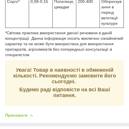
Сорго*
0,08-0,15
Попелиця,
200-400
Обприскув
цикадки
ання в
період
вегетації
культури
*Світова практика використання діючої речовини в даній
концентрації. Данна iнформацiя носить виключно ознайомчий
характер та не може бути використана для використання
препаратiв, агрохiмiкатiв без попередньої консультації зі
спеціалістом.
Увага! Товар в наявності в обмеженій
кількості. Рекомендуємо замовити його
сьогодні.
Будемо раді відповісти на всі Ваші
питання.
Приховати