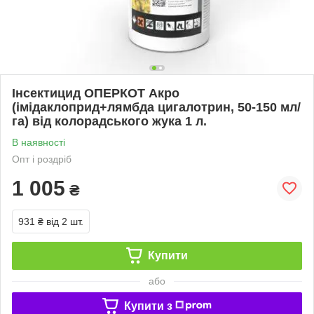
Інсектицид ОПЕРКОТ Акро
(імідаклоприд+лямбда цигалотрин, 50-150 мл/
га) від колорадського жука 1 л.
В наявності
Опт і роздріб
1 005
₴
931 ₴
від 2 шт.
Купити
або
Купити з