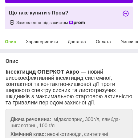
Що таке купити з Пром?
Замовлення під захистом
Опис
Характеристики
Доставка
Оплата
Умови п
Опис
Інсектицид ОПЕРКОТ Акро
— новий
високоефективний інсектицид системної,
контактної та контактно-кишкової дії проти
широкого спектру сисних та листогризучих
шкідників з максимальною стартовою активністю
та тривалим періодом захисної дії.
Діюча речовина:
імідаклоприд, 300г/л, лямбда-
цигалотрин, 100 г/л
Хімічний клас:
неонікотиноїди,
синтетичні