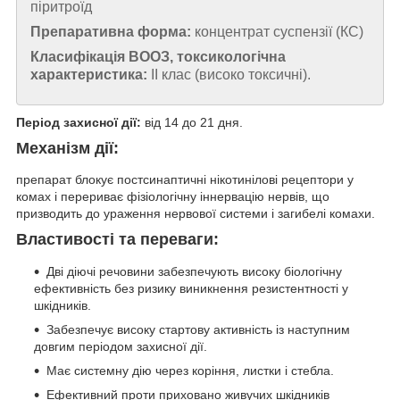
піритроїд
Препаративна форма:
концентрат суспензії (КС)
Класифікація ВООЗ, токсикологічна
характеристика:
ІІ клас (високо токсичні).
Період захисної дії:
від 14 до 21 дня.
Механізм дії:
препарат блокує постсинаптичні нікотинілові рецептори у
комах і перериває фізіологічну іннервацію нервів, що
призводить до ураження нервової системи і загибелі комахи.
Властивості та переваги:
Дві діючі речовини забезпечують високу біологічну
ефективність без ризику виникнення резистентності у
шкідників.
Забезпечує високу стартову активність із наступним
довгим періодом захисної дії.
Має системну дію через коріння, листки і стебла.
Ефективний проти приховано живучих шкідників