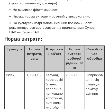
(трипси, личинки мух, мінери).
Не викликає фітотоксичності.
Низька норма витрати – зручний у використанні.
На культурах котрі мають сильний восковий наліт –
рекомендується застосовувати з прилипачами Супер
ПАВ чи Супер КАП.
Норма витрати:
Культура
Норма
Шкідливи
Норма
Спосіб та
витрати,
й об’єкт
витрати
час
л/га
робочої
обробки
рідини, л/
га
Ріпак
0,05-0,15
Квіткоїд,
250-300
Обприскув
хрестоцвіті
ання від
блішки,
сходів до
попелиця,
початку
приховано
цвітіння
хоботники,
пильщики,
листоїди,