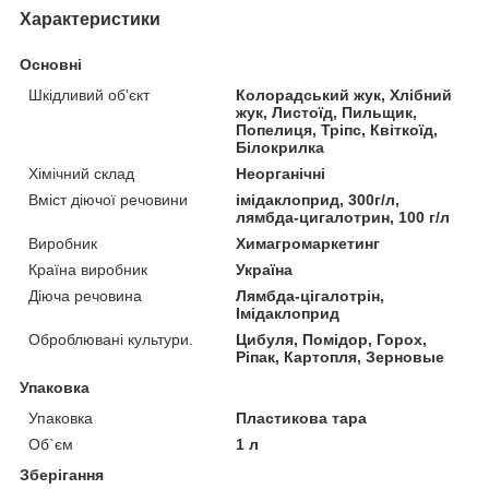
Характеристики
Основні
Шкідливий об'єкт
Колорадський жук, Хлібний
жук, Листоїд, Пильщик,
Попелиця, Тріпс, Квіткоїд,
Білокрилка
Хімічний склад
Неорганічні
Вміст діючої речовини
імідаклоприд, 300г/л,
лямбда-цигалотрин, 100 г/л
Виробник
Химагромаркетинг
Країна виробник
Україна
Діюча речовина
Лямбда-цігалотрін,
Імідаклоприд
Оброблювані культури.
Цибуля, Помідор, Горох,
Ріпак, Картопля, Зерновые
Упаковка
Упаковка
Пластикова тара
Об`єм
1 л
Зберігання