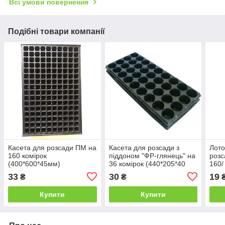
Всі умови повернення
Подібні товари компанії
Касета для розсади ПМ на
Касета для розсади з
Лото
160 комірок
піддоном "ФР-глянець" на
розс
(400*600*45мм)
36 комірок (440*205*40
160/
мм/43*43*40 мм/50 мл/450
700
33
30
19
₴
₴
мкм)
Купити
Купити