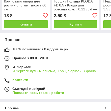
Композитні опори для
Горщик Польща KLODA
Плас
рослин d=6 мм, висота 60
FB 8,5 / Клода для
рост
см
розсади кругл. 0,22 л, d —
3,5 
8,3 см, h — 6,6 см теракот
18
2,50
17
₴
₴
Купити
Купити
Про нас
100% позитивних з 8 відгуків за рік
Працює з 09.01.2010
м. Черкаси
м.Черкаси вул.Смілянська, 173/1, Черкаси, Україна
Контакти
Сьогодні вихідний
Показати весь графік роботи
Про нас