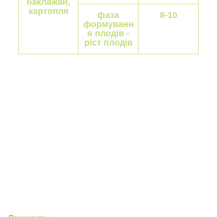
баклажан,
картопля
фаза
8-10
формуванн
я плодів -
ріст плодів