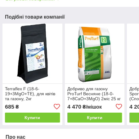
Подібні товари компанії
Terraflex F (18-6-
Добриво для газону
Добр
19+3MgO+TЕ), для квітів
ProTurf Весняне (18-0-
Spor
та газону, 2кг
7+8CaO+3MgO) 2міс 25 кг
(Спо
6-6
685
4 470
4 2
₴
₴/мішок
міс 
Купити
Купити
Про нас