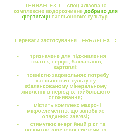
TERRAFLEX Т
– спеціалізоване
комплексне водорозчинне
добриво для
фертигації
пасльонових культур.
Переваги застосування TERRAFLEX Т:
призначене для підживлення
томатів, перцю, баклажанів,
картоплі;
повністю задовольняє потребу
пасльонових культур у
збалансованому мінеральному
живленні в період їх найбільшого
споживання;
містить комплекс макро- і
мікроелементів, що запобігає
опаданню зав’язі;
стимулює енергійний ріст та
розвиток кореневої системи та