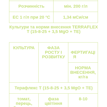
Розчинність
мін. 200 г/л
ЕС 1 г/л при 20 °C
1,34 мСи/см
Культури та норми внесення TERRAFLEX
Т (15-8-25 + 3,5 MgO + TЕ)
КУЛЬТУРА
ФАЗА
РОСТУ І
ФЕРТИГАЦІ
РОЗВИТКУ
Я
НОРМА
ВНЕСЕННЯ,
кг/га
Терафлекс Т (15-8-25 + 3,5 MgO + TЕ)
томат,
фаза
8-10
перець,
цвітіння