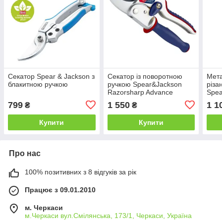
Секатор Spear & Jackson з
Секатор із поворотною
Мета
блакитною ручкою
ручкою Spear&Jackson
різа
Razorsharp Advance
Spea
Ratchet
799
1 550
1 1
₴
₴
Купити
Купити
Про нас
100% позитивних з 8 відгуків за рік
Працює з 09.01.2010
м. Черкаси
м.Черкаси вул.Смілянська, 173/1, Черкаси, Україна