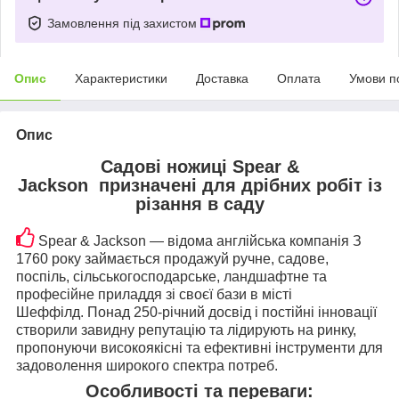
Замовлення під захистом
Опис
Характеристики
Доставка
Оплата
Умови п
Опис
Садові ножиці
Spear &
Jackson
призначені для дрібних робіт із
різання в саду
Spear & Jackson — відома англійська компанія З
1760 року займається продажуй ручне, садове,
поспіль, сільськогосподарське, ландшафтне та
професійне приладдя зі своєї бази в місті
Шеффілд. Понад 250-річний досвід і постійні інновації
створили завидну репутацію та лідирують на ринку,
пропонуючи високоякісні та ефективні інструменти для
задоволення широкого спектра потреб.
Особливості та переваги: