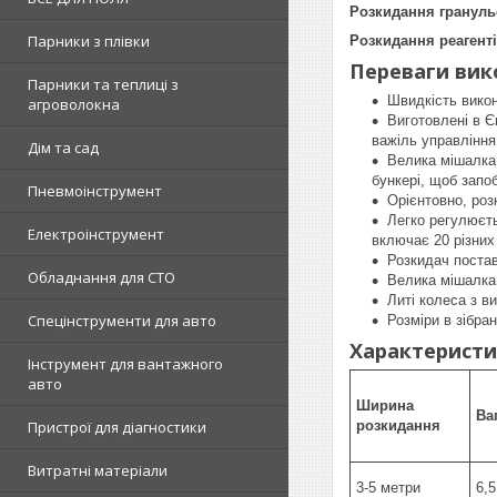
Розкидання гранул
Парники з плівки
Розкидання реагенті
Переваги вик
Парники та теплиці з
Швидкість викон
агроволокна
Виготовлені в Є
важіль управління
Дім та сад
Велика мішалка 
бункері, щоб запо
Пневмоінструмент
Орієнтовно, роз
Легко регулюєть
Електроінструмент
включає 20 різних
Розкидач постав
Обладнання для СТО
Велика мішалка 
Литі колеса з в
Спецінструменти для авто
Розміри в зібра
Характеристи
Інструмент для вантажного
авто
Ширина
Ва
Пристрої для діагностики
розкидання
Витратні матеріали
3-5 метри
6,5