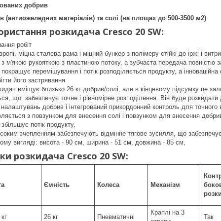
ьованих добрив
в (антиожеледних матеріалів) та солі (на площах до 500-3500 м2)
ористання розкидача Cresco 20 SW:
ання робіт
вропі, міцна сталева рама і міцний бункер з полімеру стійкі до іржі і вит
 з м'якою рукояткою з пластиною потоку, а зубчаста передача повністю за
покращує перемішування і потік розподіляється продукту, а інноваційна
бігти його застрявання
кидач вміщує близько 26 кг добрив/солі, але в кінцевому підсумку це зал
ся, що забезпечує точне і рівномірне розподілення. Він буде розкидати
 налаштувань добрив і інтегрований прикордонний контроль для точного 
ляється з повзунком для внесення солі і повзунком для внесення добрив
збільшує потік продукту.
исоким зчепленням забезпечують відмінне тягове зусилля, що забезпечу
ному вигляді: висота - 90 см, ширина - 51 см, довжина - 85 см,
ки розкидача Cresco 20 SW:
Конт
га
Ємність
Колеса
Механізм
боко
розк
Краплі на 3
 кг
26 кг
Пневматичні
Так