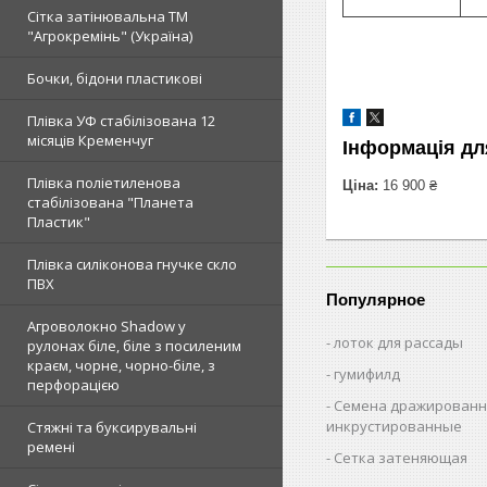
Сітка затінювальна ТМ
"Агрокремінь" (Україна)
Бочки, бідони пластикові
Плівка УФ стабілізована 12
місяців Кременчуг
Інформація дл
Плівка поліетиленова
Ціна:
16 900 ₴
стабілізована "Планета
Пластик"
Плівка силіконова гнучке скло
ПВХ
Популярное
Агроволокно Shadow у
лоток для рассады
рулонах біле, біле з посиленим
краєм, чорне, чорно-біле, з
гумифилд
перфорацією
Семена дражированн
инкрустированные
Стяжні та буксирувальні
ремені
Сетка затеняющая