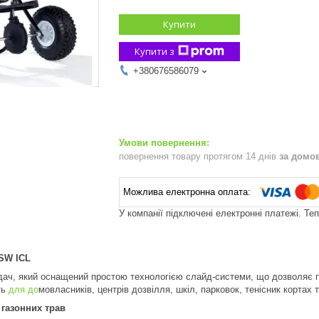
Купити
Купити з
+380676586079
повернення товару протягом 14 днів
за домо
У компанії підключені електронні платежі. Те
 SW ICL
дач, який оснащений простою технологією слайд-системи, що дозволяє 
ть
для до
мовласників, центрів дозвілля, шкіл, парковок, тенісник кортах 
 газонних трав