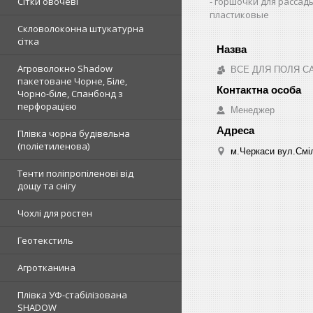
горшочки для рассад
Сітки овочеві
пластиковые
Скловолоконна штукатурна
сітка
Агроволокно Shadow
ВСЕ ДЛЯ ПОЛЯ С
пакетоване Чорне, Біле,
Чорно-біле, Спанбонд з
перфорацією
Менеджер
Плівка чорна будівельна
(поліетиленова)
м.Черкаси вул.Сміл
Тенти поліпропіленові від
дощу та снігу
Чохлі для ростен
Геотекстиль
Агротканина
Плівка УФ-стабілізована
SHADOW