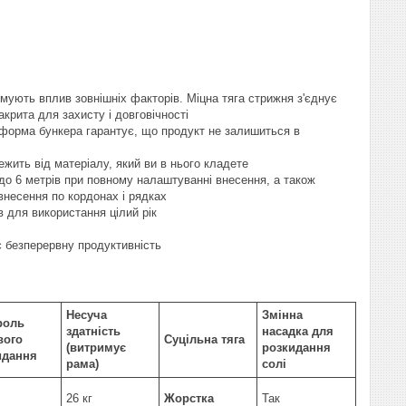
римують вплив зовнішніх факторів. Міцна тяга стрижня з'єднує
крита для захисту і довговічності
 форма бункера гарантує, що продукт не залишиться в
ежить від матеріалу, який ви в нього кладете
 до 6 метрів при повному налаштуванні внесення, а також
внесення по кордонах і рядках
 для використання цілий рік
є безперервну продуктивність
Несуча
Змінна
роль
здатність
насадка для
вого
Суцільна тяга
(витримує
розкидання
идання
рама)
солі
26 кг
Жорстка
Так