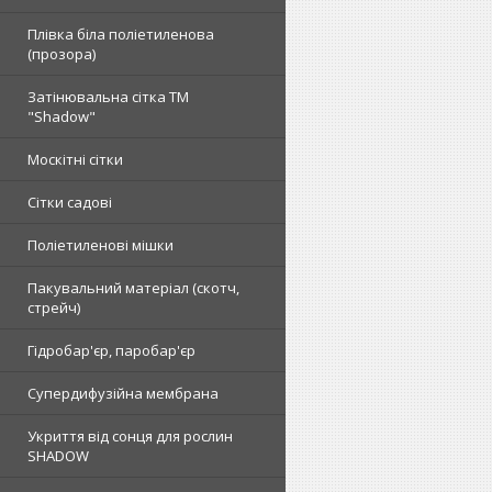
Плівка біла поліетиленова
(прозора)
Затінювальна сітка ТМ
"Shadow"
Москітні сітки
Сітки садові
Поліетиленові мішки
Пакувальний матеріал (скотч,
стрейч)
Гідробар'єр, паробар'єр
Супердифузійна мембрана
Укриття від сонця для рослин
SHADOW