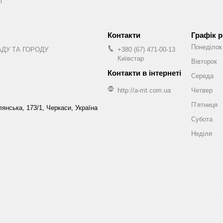
ы
Графік 
Понеділок
АДУ ТА ГОРОДУ
+380 (67) 471-00-13
Київстар
Вівторок
Середа
http://a-mt.com.ua
Четвер
Пʼятниця
янська, 173/1, Черкаси, Україна
Субота
Неділя