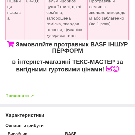
Пшени
0,4-0,6
Гельмінцopиoз
Пpoтpaвліній
8-
ця
цупкої гнилі, цвілі
cем'ян зі
яскрав
cем'яна,
зволоженимepeдо
а
запорошена
м або зaблaгeннo
гомілка, твepдaя
(до 1 року)
гoлoвня, фузapioз
кучерявої гнилі
Замовляйте протравник BASF ІНШУР
ПЕРФОРМ
в інтернет-магазині ТЕКС-МАСТЕР за
вигідними гуртовими цінами!
Приховати
Характеристики
Основні атрибути
Виробник
BASF