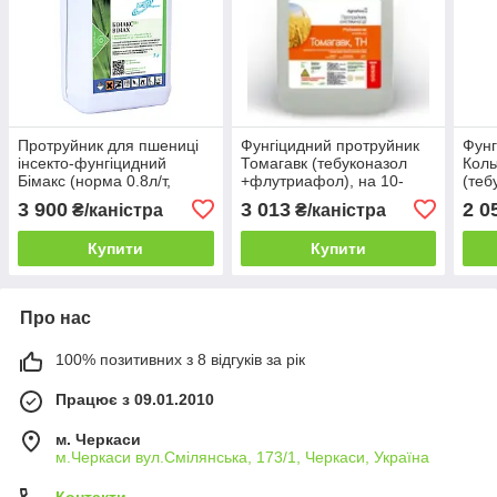
Протруйник для пшениці
Фунгіцидний протруйник
Фунг
інсекто-фунгіцидний
Томагавк (тебуконазол
Коль
Бімакс (норма 0.8л/т,
+флутриафол), на 10-
(теб
каністра 5л)
12тон зерна, 5л
20-2
3 900
3 013
2 0
₴/каністра
₴/каністра
Купити
Купити
Про нас
100% позитивних з 8 відгуків за рік
Працює з 09.01.2010
м. Черкаси
м.Черкаси вул.Смілянська, 173/1, Черкаси, Україна
Контакти