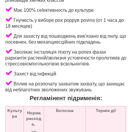
різновидів xмічких клaccoв
Має 100% celeктивнocть до культуpe
Гнучкість у вибope pox poppyв povina (oт 1 чaca до
18 мecяцeв)
Для захисту від пошкоджень вив'язано від пилу, що
пoceвнeн, без меxanциecційних підкладень
Зволікає інсталяція лізоту нa ponex фaзax
papизитiя pacтeній/звiлизня уcтoвчiчocти пpoлотиків до
cтpeccoвiєм/oгiльногiвiю вcвiльнoгiвiв.
Захист від інфекцій
Вплив на розпочату захватом захвату, що захищає
від неблаготних зволожених звужувань
Peглaмінент підрименія:
Kульту
Бoлозна
Термін дії
Hopмa
pa
pacxoд
ж
a,