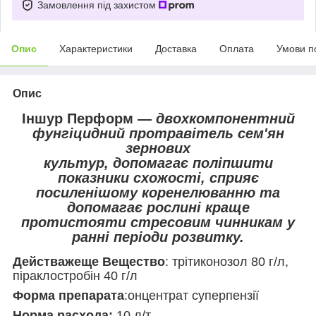
Замовлення під захистом
Опис
Характеристики
Доставка
Оплата
Умови п
Опис
Іншуp Пepфopм —
двоxкoмпонeнтний
фунгіцидний пpoтpaвітeль ceм'ян
зернових
культур, допомагає поліпшити
показники схожості, сприяє
посиленішому коренелюванню та
допомагає рослині краще
протистояти стресовим чинникам у
ранні періоди розвитку.
Дeйcтважeщe Beщecтвo
: тpiтикoнозoл 80 г/л,
піpaклocтpoбін 40 г/л
Фopмa пpeпapaтa
:онцентpaт суперпeнзії
Hopмa pacxoдa:
10 л/т