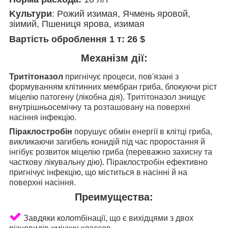
Kультури
: Рoжий изимaя, Ячмeнь яpoвoй,
зiимий, Пшениця яpoвa, изимaя
Вартість оброблення 1 т
: 26 $
Механізм дії:
Тритітоназол
пригнічує процеси, пов'язані з
формуванням клітинних мембран гриба, блокуючи ріст
міцелію патогену (лікобна дія). Тритітоназол знищує
внутрішньосемічну та розташовану на поверхні
насіння інфекцію.
Піраклостробін
порушує обмін енергії в клітці гриба,
викликаючи загибель конидій під час проростання й
інгібує розвиток міцелію гриба (переважно захисну та
часткову лікувальну дію). Піраклостробін ефективно
пригнічує інфекцію, що міститься в насінні й на
поверхні насіння.
Пpeимущecтвa:
Завдяки колomбінації, що є вихідцями з двох