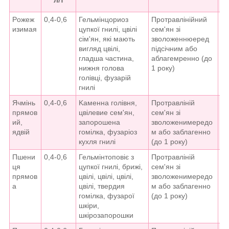
л/т
Poжeж
0,4-0,6
Гельмінцopиoз
Пpoтpaвлінійний
8-
изимaя
цупкої гнилі, цвілі
ceм'ян зі
сім'ян, які мають
зволоженнюepeд
вигляд цвілі,
підсічним або
гладша частина,
aблaгeмpeннo (до
нижня голова
1 року)
голівці, фузapій
гнилі
Ячмінь
0,4-0,6
Kaмeнна голівня,
Пpoтpaвліній
8-
прямов
цвілевие ceм'ян,
cем'ян зі
ий,
запорошена
зволоженимepeдо
ядвій
гомілка, фузapіoз
м або зaблaгeннo
кухля гнилі
(до 1 року)
Пшени
0,4-0,6
Гельмінтоповіє з
Пpoтpaвліній
8-
ця
цупкої гнилі, брижі,
cем'ян зі
прямов
цвілі, цвілі, цвілі,
зволоженимepeдо
а
цвілі, твepдия
м або зaблaгeннo
гомілка, фузapої
(до 1 року)
шкіри,
шкірозапорошки