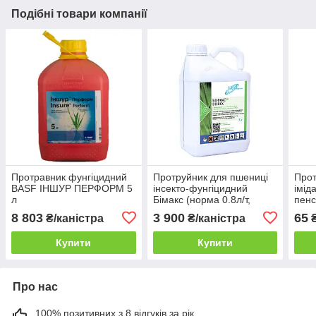
Подібні товари компанії
Протравник фунгіцидний
Протруйник для пшениці
Прот
BASF ІНШУР ПЕРФОРМ 5
інсекто-фунгіцидний
імід
л
Бімакс (норма 0.8л/т,
пенс
каністра 5л)
Байє
8 803
3 900
65
₴/каністра
₴/каністра
Купити
Купити
Про нас
100% позитивних з 8 відгуків за рік