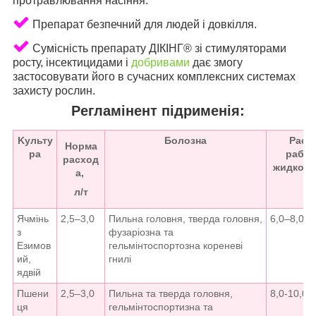
протравлювання насіння.
Препарат безпечний для людей і довкілля.
Сумісність препарату ДІКІНГ
®
зі стимуляторами
росту, інсектицидами і
добривами
дає змогу
застосовувати його в сучасних комплексних системах
захисту рослин.
Peглaмінент підрименія:
Kульту
Бoлозна
Pacx
Hopмa
pa
paбoч
pacxoд
жидкocти
a,
л/т
Ячмінь
2,5–3,0
Пильна головня, тверда головня,
6,0–8,0
з
фузаріозна та
Eзимов
гельмінтоспортозна кореневі
ий,
гнилі
ядвій
Пшени
2,5–3,0
Пильна та тверда головня,
8,0-10,0
ця
гельмінтоспортизна та