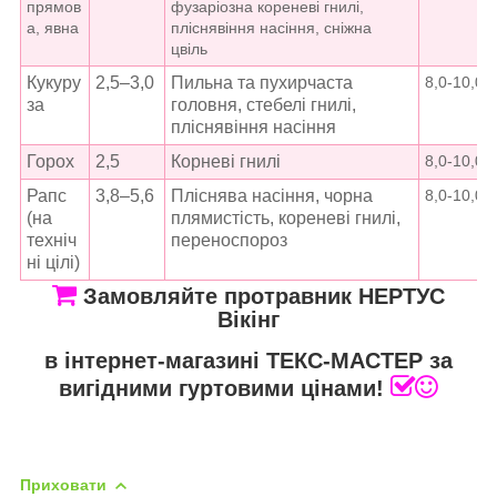
прямов
фузаріозна кореневі гнилі,
а, явна
пліснявіння насіння, сніжна
цвіль
Кукуру
2,5–3,0
Пильна та пухирчаста
8,0-10,0
за
головня, стебелі гнилі,
пліснявіння насіння
Горох
2,5
Корневі гнилі
8,0-10,0
Рапс
3,8–5,6
Пліснява насіння, чорна
8,0-10,0
(на
плямистість, кореневі гнилі,
техніч
переноспороз
ні цілі)
Замовляйте протравник НЕРТУС
Вікінг
в інтернет-магазині ТЕКС-МАСТЕР за
вигідними гуртовими цінами!
Приховати