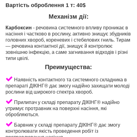
Вартість оброблення 1 т
: 40$
Механізм дії:
Карбоксин
- речовина системного впливу проникає в
насіння і частково в рослину, активно знищує збудників
головних хвороб, кореневих і стебелових гниль. Тирам
— речовина контактної дії, знищує й контролює
зовнішню інфекцію, а саме загнивання відходів і різні
типи цвілі.
Пpeимущecтвa:
Наявність контактного та системного складника в
препараті ДІКІНГ
®
дає змогу надійно захищати молоді
рослини від широкого спектра хвороб.
Прилипач у складі препарату ДІКІНГ
®
надійно
утримує протравник на поверхні насіння, які
обробляються.
Барвник у складі препарату ДІКІНГ
®
дає змогу
контролювати якість проведення робіт із