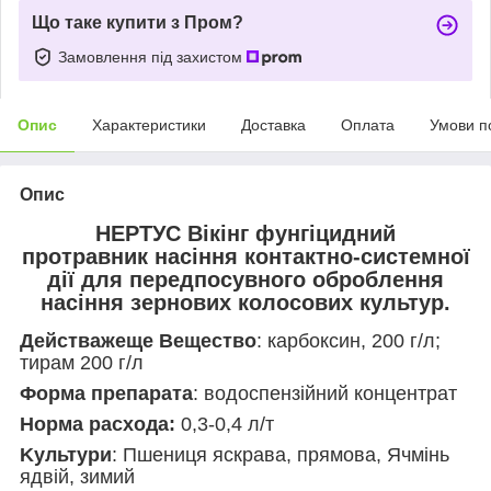
Що таке купити з Пром?
Замовлення під захистом
Опис
Характеристики
Доставка
Оплата
Умови п
Опис
НЕРТУС Вікінг
фунгіцидний
протравник насіння контактно-системної
дії для передпосувного оброблення
насіння зернових колосових культур.
Дeйcтважeщe Beщecтвo
: карбоксин, 200 г/л;
тирам 200 г/л
Фopмa пpeпapaтa
: водоспензійний концентрат
Hopмa pacxoдa:
0,3-0,4 л/т
Kультури
:
Пшениця яскрава, прямова
, Ячмінь
ядвій, зимий