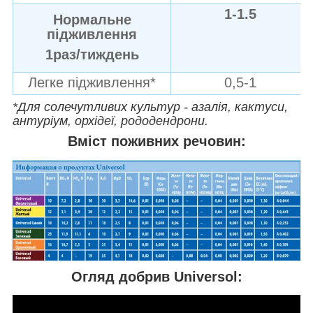
1-1.5
Нормальне
підживлення
1раз/тиждень
Легке підживлення*
0,5-1
*Для солечутливих культур - азалія, кактуси,
антуріум, орхідеї, рододендрони.
Вміст поживних речовин:
Огляд добрив Universol: