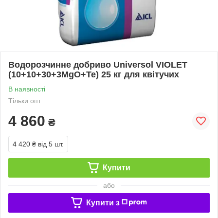
Водорозчинне добриво Universol VIOLET
(10+10+30+3MgO+Te) 25 кг для квітучих
В наявності
Тільки опт
4 860
₴
4 420 ₴
від 5 шт.
Купити
або
Купити з