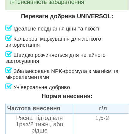
інтенсивність забарвлення
Переваги добрива UNIVERSOL:
Ідеальне поєднання ціни та якості
Кольорові маркування для легкого
використання
Швидко розчиняється для негайного
застосування
Збалансована NPK-формула з магнієм та
мікроелементами
Універсальне добриво
Норми внесення:
Частота внесення
г/л
Рясна підгодівля
1,5-2
1раз/2 тижні, або
рідше