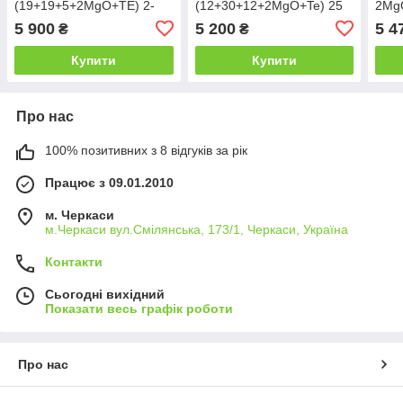
(19+19+5+2MgO+TE) 2-
(12+30+12+2MgO+Te) 25
2MgO
3міс на 7-10 соток 25 кг
кг для квітучих
5 900
5 200
5 4
₴
₴
Купити
Купити
Про нас
100% позитивних з 8 відгуків за рік
Працює з 09.01.2010
м. Черкаси
м.Черкаси вул.Смілянська, 173/1, Черкаси, Україна
Контакти
Сьогодні вихідний
Показати весь графік роботи
Про нас