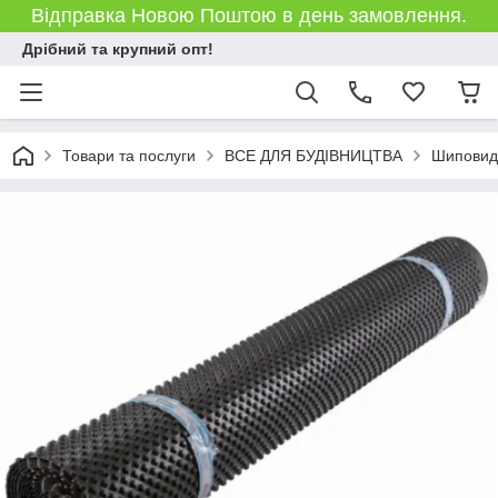
Відправка Новою Поштою в день замовлення.
Дрібний та крупний опт!
Товари та послуги
ВСЕ ДЛЯ БУДІВНИЦТВА
Шиповид