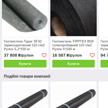
Геотекстиль Typar SF32
Геотекстиль TIPPTEX BS9
Геот
термоскріплений 110 г/м2
голкопробивний 110 г/м2
терм
Рулон 5,2*150 м
Рулон 5*100 м
Руло
37 808
16 587
94 
₴/рулон
₴/рулон
Купити
Купити
Подібні товари компанії