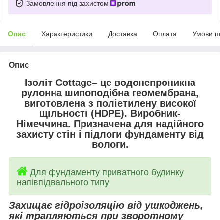
Замовлення під захистом
Опис
Характеристики
Доставка
Оплата
Умови п
Опис
Ізоліт
Cottage– це водонепроникна
рулонна шипоподібна геомембрана,
виготовлена з поліетилену високої
щільності (HDPE). Виробник-
Німеччина.
Призначена для надійного
захисту стін і підлоги фундаменту від
вологи.
Для фундаменту приватного будинку
напівпідвального типу
Захищає гідроізоляцію від ушкоджень,
які трапляються при зворотному