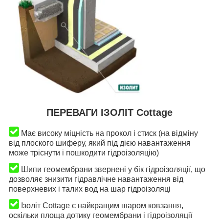
ПЕРЕВАГИ ІЗОЛІТ Cottage
Має високу міцність на прокол і стиск (на відміну
від плоского шиферу, який під дією навантаження
може тріснути і пошкодити гідроізоляцію)
Ш
ипи геомембрани звернені у бік гідроізоляції, що
дозволяє знизити гідравлічне навантаження від
поверхневих і талих вод на шар гідроізоляці
Ізоліт Cottage є найкращим шаром ковзання,
оскільки площа дотику геомембрани і гідроізоляції