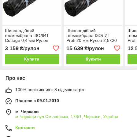
Шипоподібний
Шипоподібний
Шип
геомембрана ІЗОЛИТ
геомембрана ІЗОЛИТ
гео
Cottage 0,4 мм Рулон
Profi 20 мм Рулон 2,5×20
Prof
2×20 м
м
3 159
15 639
12 
₴/рулон
₴/рулон
Купити
Купити
Про нас
100% позитивних з 8 відгуків за рік
Працює з 09.01.2010
м. Черкаси
м.Черкаси вул.Смілянська, 173/1, Черкаси, Україна
Контакти