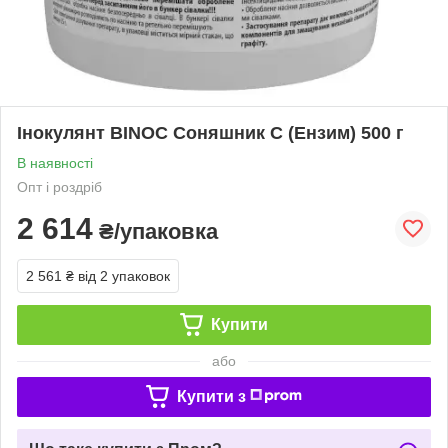
Інокулянт BINОC Соняшник С (Ензим) 500 г
В наявності
Опт і роздріб
2 614
₴/упаковка
2 561 ₴
від 2 упаковок
Купити
або
Купити з