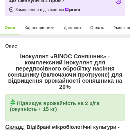
Що таке купити з Пром?
Замовлення під захистом
Опис
Характеристики
Доставка
Оплата
Умови п
Опис
Інокулянт «BINOC Соняшник»
-
комплексний інокулянт для
передпосівного обробітку насіння
соняшнику (включаючи протруєне) для
відвищення врожайності соняшника на
20%
Підвищує врожайність на 2 ц/га
(окупність + 15 кг)
Склад:
Відібрані мікробіологічні культури -