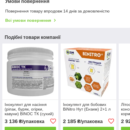
Умови повернення
Повернення товару впродовж 14 днів за домовленістю
Всі умови повернення
Подібні товари компанії
Інокулянт для насіння
Інокулянт для бобових
Літо
(ріпак, буряк, огірки,
BiNitro Нут (Ензим) 2+1 л
конс
кавуни) BINOC ТК (сухий)
корм
500 г
воло
3 136
2 185
2 9
₴/упаковка
₴/упаковка
500 