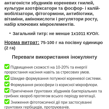
антагоністи збудників кореневих гнилей,
культури азотфіксатори та фосфор- і калій-
мобілізатори, фітогормони, антибіотики,
вітаміни, амінокислоти і регулятори росту,
набір ключових мікроелементів.
Загальний титр: не менше 1x10
11
КУО/г.
Норма витрат
:
75-100 г на посівну одиницю
(2 га)
Переваги використання інокулянту
Підвищення схожості на 10-20% та енергії
проростання насіння навіть за стресових умов.
Швидке формування потужної кореневої системи.
Формування ризосфери із корисної мікрофлори.
Пригнічення ґрунтових збудників бактеріальних та
грибних хвороб протягом всього періоду вегетації.
Зниження фітотоксичної дії при застосуванні
грунтових гербіцидів, протруювачів.