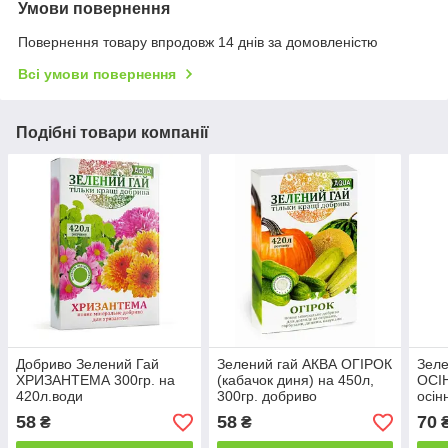
Умови повернення
Повернення товару впродовж 14 днів за домовленістю
Всі умови повернення
Подібні товари компанії
Добриво Зелений Гай
Зелений гай АКВА ОГІРОК
Зеле
ХРИЗАНТЕМА 300гр. на
(кабачок диня) на 450л,
ОСІН
420л.води
300гр. добриво
осін
(24ш
58
58
70
₴
₴