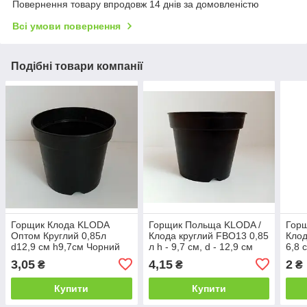
Повернення товару впродовж 14 днів за домовленістю
Всі умови повернення
Подібні товари компанії
Горщик Клода KLODA
Горщик Польща KLODA /
Гор
Оптом Круглий 0,85л
Клода круглий FBO13 0,85
Клод
d12,9 см h9,7см Чорний
л h - 9,7 см, d - 12,9 см
6,8 
чорний
3,05
4,15
2
₴
₴
₴
Купити
Купити