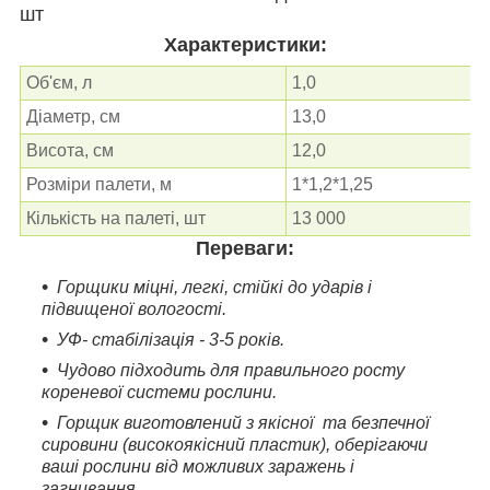
шт
Характеристики:
Об'єм, л
1,0
Діаметр, см
13,0
Висота, см
12,0
Розміри палети, м
1*1,2*1,25
Кількість на палеті, шт
13 000
Переваги:
Горщики міцні, легкі, стійкі до ударів і
підвищеної вологості.
УФ- стабілізація - 3-5 років.
Чудово підходить для правильного росту
кореневої системи рослини.
Горщик виготовлений з якісної та безпечної
сировини (високоякісний пластик), оберігаючи
ваші рослини від можливих заражень і
загнивання.