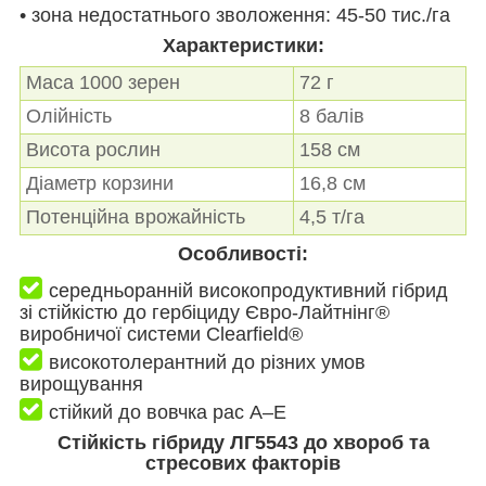
• зона недостатнього зволоження: 45-50 тис./га
Характеристики:
Маса 1000 зерен
72 г
Олійність
8 балів
Висота рослин
158 см
Діаметр корзини
16,8 см
Потенційна врожайність
4,5 т/га
Особливості:
середньоранній високопродуктивний гібрид
зі стійкістю до гербіциду Євро-Лайтнінг®
виробничої системи Clearfield®
високотолерантний до різних умов
вирощування
стійкий до вовчка рас А–Е
Стійкість гібриду ЛГ5543 до хвороб та
стресових факторів