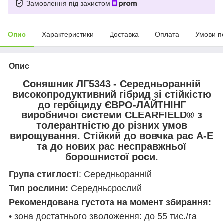
Замовлення під захистом
Опис
Характеристики
Доставка
Оплата
Умови п
Опис
Соняшник ЛГ5343 - Середньоранній
високопродуктивний гібрид зі стійкістю
до гербіциду ЄВРО-ЛАЙТНІНГ
виробничої системи CLEARFIELD® з
толерантністю до різних умов
вирощування. Стійкий до вовчка рас А-Е
та до нових рас несправжньої
борошнистої роси.
Група стиглості
: Середньоранній
Тип рослини:
Середньорослий
Рекомендована густота на момент збирання:
• зона достатнього зволоження: до 55 тис./га