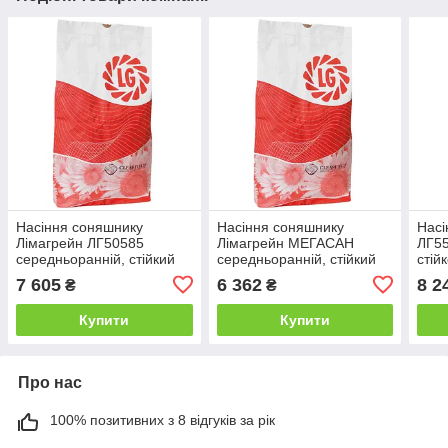
Насіння соняшнику
Насіння соняшнику
Насі
Лімагрейн ЛГ50585
Лімагрейн МЕГАСАН
ЛГ55
середньоранній, стійкий
середньоранній, стійкий
стій
до вовчку A-G+
до вовчку А-Е
7 605
6 362
8 2
₴
₴
Купити
Купити
Про нас
100% позитивних з 8 відгуків за рік