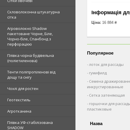
Сітки овочеві
Скловолоконна штукатурна
Інформація дл
сітка
Ціна:
16 884 ₴
Агроволокно Shadow
пакетоване Чорне, Біле,
Чорно-біле, Спанбонд з
перфорацією
Популярное
Плівка чорна будівельна
(поліетиленова)
лоток для рассады
Тенти поліпропіленові від
гумифилд
дощу та снігу
Семена дражированн
инкрустированные
Чохлі для ростен
Сетка затеняющая
Геотекстиль
горшочки для рассад
пластиковые
Агротканина
Плівка УФ-стабілізована
SHADOW