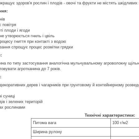
кращує здоров'я рослин і плодів - овочі та фрукти не містять шкідливих 
ння:
нів
 повітря
ті плоди і ягоди
не утворюється гниль і цвіль
роцесу гниття при контакті з водою
вання спрощує процес розмітки грядки
:
ина по типу застосування аналогічна мульчувальному агроволокну щільніст
овувати агротканина до 7 років.
:
екоративних дерев і чагарників при грунтовому й контейнерному розвед
і суниці
дів і зелених територій
ках рослинами
Технічні характеристики:
Питома вага
100 г/м2
Ширина рулону