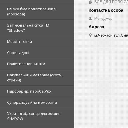
ВСЕ ДЛЯ ПОЛЯ С
Плівка біла поліетиленова
(прозора)
Менеджер
Затінювальна сітка ТМ
"Shadow"
м.Черкаси вул.Сміл
Москітні сітки
Сітки садові
Поліетиленові мішки
Пакувальний матеріал (скотч,
стрейч)
Гідробар'єр, паробар'єр
Супердифузійна мембрана
Укриття від сонця для рослин
SHADOW