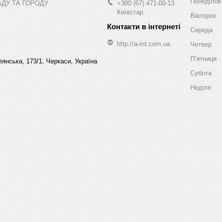
Понеділок
АДУ ТА ГОРОДУ
+380 (67) 471-00-13
Київстар
Вівторок
Середа
http://a-mt.com.ua
Четвер
Пʼятниця
янська, 173/1, Черкаси, Україна
Субота
Неділя