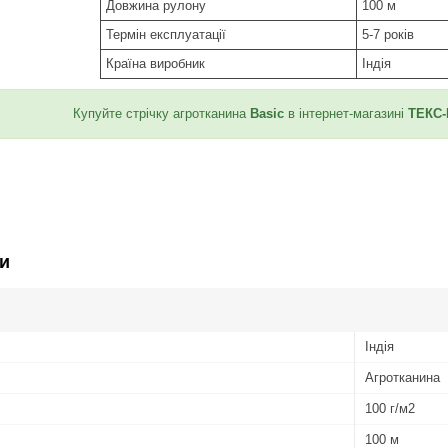
Довжина рулону
100 м
Термін експлуатації
5-7 років
Країна виробник
Індія
Купуйте стрічку агротканина
Basic
в інтернет-магазині
ТЕКС
и
Індія
Агротканина
100 г/м2
100 м