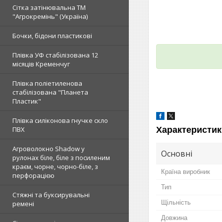
Сітка затінювальна ТМ
"Агрокремінь" (Україна)
Бочки, бідони пластикові
Плівка УФ стабілізована 12
місяців Кременчуг
Плівка поліетиленова
стабілізована "Планета
Пластик"
Плівка силіконова гнучке скло
Характеристик
ПВХ
Агроволокно Shadow у
Основні
рулонах біле, біле з посиленим
краєм, чорне, чорно-біле, з
Країна виробник
перфорацією
Тип
Стяжні та буксирувальні
Щільність
ремені
Довжина