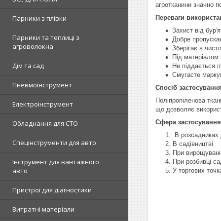
агротканини значно по
Переваги використа
Парники з плівки
Захист від бур'я
Парники та теплиці з
Добре пропускає
агроволокна
Зберігає в чисто
Під матеріалом 
Дім та сад
Не піддається п
Смугасте марку
Пневмоінструмент
Спосіб застосування
Поліпропіленова ткан
Електроінструмент
що дозволяє використ
Сфера застосування
Обладнання для СТО
В розсадниках д
Спецінструменти для авто
В садівництві
При вирощуванн
Інструмент для вантажного
При розбивці са
авто
У торгових точ
Пристрої для діагностики
Витратні матеріали