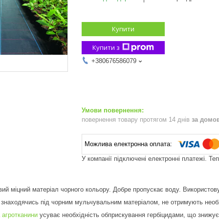
Купити
Купити з
+380676586079
повернення товару протягом 14 днів
за домо
У компанії підключені електронні платежі. Те
вий міцний матеріал чорного кольору. Добре пропускає воду. Використо
, знаходячись під чорним мульчувальним матеріалом, не отримують необхід
а
агротканини
усуває необхідність обприскування гербіцидами, що знижує