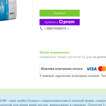
Купити
Купити з
+380676586079
повернення товару протягом 14 днів
за домо
У компанії підключені електронні платежі. Те
8-9M - нова лінійка Осмокот з мікроелементами в хелатній формі, спеціал
одуктом для різних видів рослин, вирощуваних в горщиках. Osmocote 5