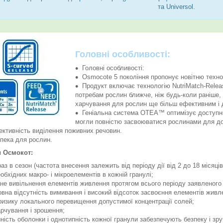
та Universol.
Головні особливості:
Головні особливості:
Osmocote 5 покоління пропонує новітню техно
Продукт включає технологію NutriMatch-Rele
потребам рослин ближче, ніж будь-коли раніше, 
харчування для рослин ще більш ефективним і 
Геніальна система OTEA™ оптимізує доступні
могли повністю засвоюватися рослинами для дос
ктивність виділення поживних речовин.
пека для рослин.
и Осмокот:
аз в сезон (частота внесення залежить від періоду дії від 2 до 18 місяців
еобхідних макро- і мікроелементів в кожній гранулі;
е вивільнення елементів живлення протягом всього періоду заявленого 
вна відсутність вимивання і високий відсоток засвоєння елементів живл
ризику локального перевищення допустимої концентрації солей;
рчування і зрошення;
ність оболонки і однотипність кожної гранули забезпечують безпеку і зру