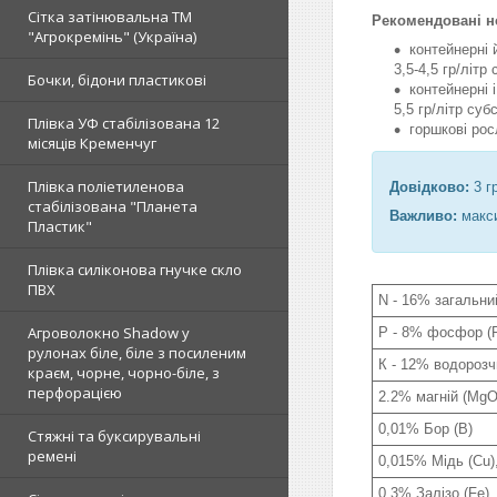
Сітка затінювальна ТМ
Рекомендовані н
"Агрокремінь" (Україна)
контейнерні 
3,5-4,5 гр/літр
Бочки, бідони пластикові
контейнерні 
5,5 гр/літр суб
Плівка УФ стабілізована 12
горшкові рос
місяців Кременчуг
Плівка поліетиленова
Довідково:
3 г
стабілізована "Планета
Важливо:
макси
Пластик"
Плівка силіконова гнучке скло
ПВХ
N - 16% загальний
Агроволокно Shadow у
P - 8% фосфор (
рулонах біле, біле з посиленим
К - 12% водорозч
краєм, чорне, чорно-біле, з
перфорацією
2.2% магній (MgO
0,01% Бор (B)
Стяжні та буксирувальні
ремені
0,015% Мідь (Cu
0,3% Залізо (Fe)