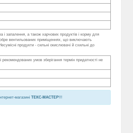
ла і запалення, а також харчових продуктів і корму для
, добре вентильованих приміщеннях, що виключають
есумісні продукти - сильні окислювачі й схильні до
і рекомендованих умов зберігання термін придатності не
інтернет-магазині
ТЕКС-МАСТЕР
!!!