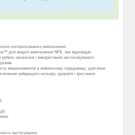
логію контрольованого вивільнення.
ase™ для моделі вивільнення NPK, яка відповідає
і робить засвоєння і використання застосовуваного
дієвим.
сть мікроелементів в живильному середовищі, щоб вони
ягнення найкращого кольору, здоров'я і зростання.
);
дії;
ення;
чність застосування.