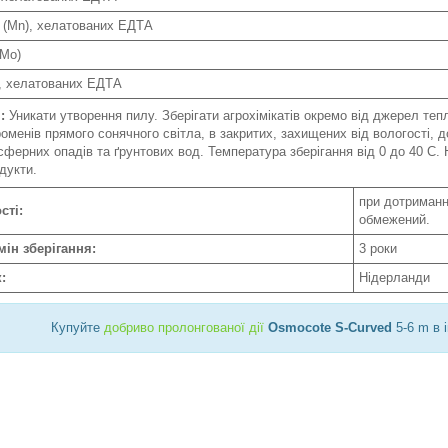
 (Mn), хелатованих ЕДТА
(Mo)
), хелатованих ЕДТА
я:
Уникати утворення пилу. Зберігати агрохімікатів окремо від джерел теп
роменів прямого сонячного світла, в закритих, захищених від вологості
ферних опадів та ґрунтових вод. Температура зберігання від 0 до 40 С. Н
дукти.
при дотриманн
сті:
обмежений.
мін зберігання:
3 роки
:
Нідерланди
Купуйте
добриво пролонгованої дії
Osmocote S-Curved
5-6 m в 