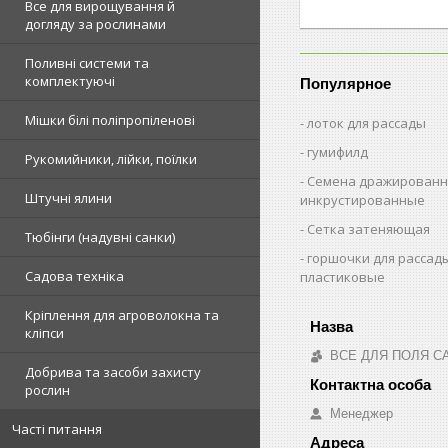
Все для вирощування й
догляду за рослинами
Поливні системи та
комплектуючі
Популярное
Мішки білі поліпропіленові
лоток для рассады
гумифилд
Рукомийники, лійки, поїлки
Семена дражированн
Штучні ялини
инкрустированные
Сетка затеняющая
Тюбінги (надувні санки)
горшочки для рассад
Садова техніка
пластиковые
Кріплення для агроволокна та
кліпси
ВСЕ ДЛЯ ПОЛЯ С
Добрива та засоби захисту
рослин
Менеджер
Часті питання