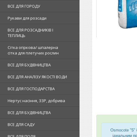
ВСЕ ДЛЯ ГОРОДУ
Рукави для розсади
ВСЕ ДЛЯ РОЗСАДНИКІВ І
ТЕПЛИЦЬ
Сітка огіркова/ шпалерна
сітка для плетучих рослин
ВСЕ ДЛЯ БУДІВНИЦТВА
ВСЕ ДЛЯ АНАЛІЗУ ЯКОСТІ ВОДИ
ВСЕ ДЛЯ ГОСПОДАРСТВА
Нертус насіння, ЗЗР, добрива
ВСЕ ДЛЯ БУДІВНИЦТВА
ВСЕ ДЛЯ САДУ
Osmocote "5" 
ідеальним пр
ВСЕ ДЛЯ ПОЛЯ