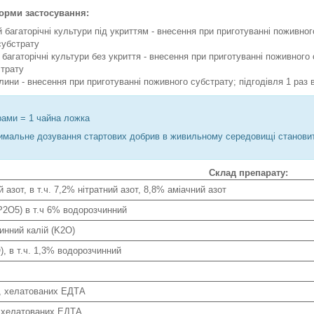
орми застосування:
й багаторічні культури під укриттям - внесення при приготуванні поживного
 субстрату
і багаторічні культури без укриття - внесення при приготуванні поживного с
страту
лини - внесення при приготуванні поживного субстрату; підгодівля 1 раз в 
рами = 1 чайна ложка
мальне дозування стартових добрив в живильному середовищі становить
Склад препарату:
 азот, в т.ч. 7,2% нітратний азот, 8,8% аміачний азот
P2O5) в т.ч 6% водорозчинний
инний калій (K2O)
), в т.ч. 1,3% водорозчинний
), хелатованих ЕДТА
, хелатованих ЕДТА