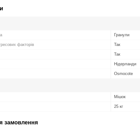
и
а
Гранули
ресових факторів
Так
Так
Нідерланди
Osmocote
Мішок
25 кг
я замовлення