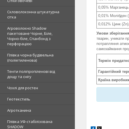
Сітки овочеві
0,05% Марганець
Скловолоконна штукатурна
0,01% Молібден 
сітка
0,012% Цинк (Zn
Агроволокно Shadow
пакетоване Чорне, Біле,
Умови зберіганн
Чорно-біле, Спанбонд з
тварин, уникати п
перфорацією
потрапляння атмос
самозаймання про
Плівка чорна будівельна
(поліетиленова)
Термін придатно
Тенти поліпропіленові від
Гарантійний тер
дощу та снігу
Країна виробник
Чохлі для ростен
Геотекстиль
Агротканина
Плівка УФ-стабілізована
SHADOW