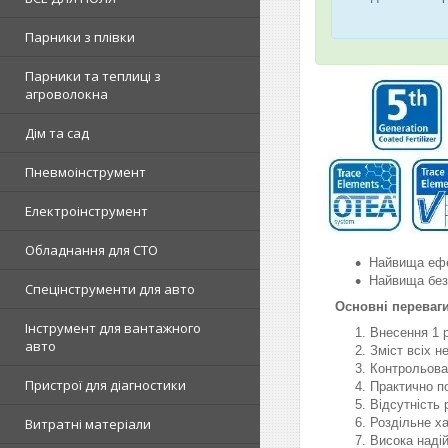
Парники з плівки
Парники та теплиці з
агроволокна
Дім та сад
Пневмоінструмент
Електроінструмент
Обладнання для СТО
Найвища ефе
Найвища без
Спецінструменти для авто
Основні переваг
Інструмент для вантажного
Внесення 1 р
авто
Зміст всіх н
Контрольован
Пристрої для діагностики
Практично по
Відсутність 
Роздільне ха
Витратні матеріали
Висока надій