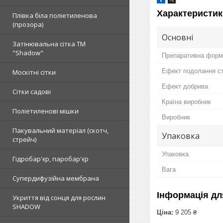
Характеристик
Плівка біла поліетиленова
(прозора)
Основні
Затінювальна сітка ТМ
"Shadow"
Препаративна форм
Ефект подолання ст
Москітні сітки
Ефект добрива
Сітки садові
Країна виробник
Поліетиленові мішки
Виробник
Пакувальний матеріал (скотч,
Упаковка
стрейч)
Упаковка
Гідробар'єр, паробар'єр
Вага
Супердифузійна мембрана
Інформація дл
Укриття від сонця для рослин
SHADOW
Ціна:
9 205 ₴