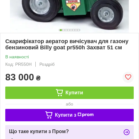
Скарифікатор аератор вичісувач для газону
бензиновий Вilly goat pr550h Захват 51 см
В наявності
Код: PR550H
Роздріб
83 000
₴
Купити
або
Купити з
Що таке купити з Пром?