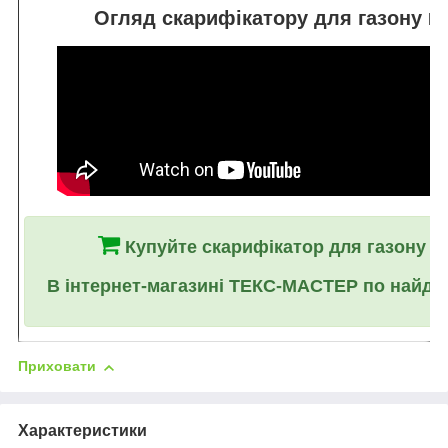
Огляд скарифікатору для газону
Вi
Купуйте скарифікатор для газону
В
В інтернет-магазині ТЕКС-МАСТЕР по найдо
Приховати
Характеристики