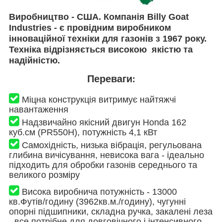
Виробництво - США. Компанія Billy Goat
Industries - є провідним виробником
інноваційної
техніки для газонів з 1967 року.
Техніка відрізняється високою якістю та
надійністю.
Переваги
:
Міцна конструкція витримує найтяжчі
навантаження
Н
адзвичайно якісний двигун
Honda 162
куб.см (PR550H), потужність 4,1 кВт
Самохідність, низька вібрація, регульована
глибина вичісування, невисока вага
- ідеально
підходить для обробки газонів середнього та
великого розміру
Висока виробнича потужність - 13000
кв.Футів/годину (3962кв.м./годину)
, чугунні
опорні підшипники, складна ручка, закалені леза
- все потрібне для довговічного і інтенсивного