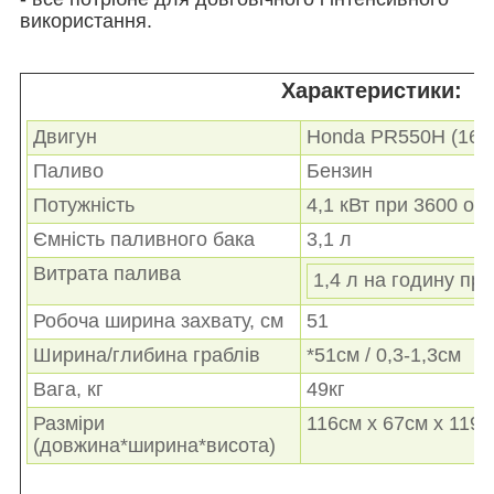
використання
.
Характеристики:
Двигун
Honda
PR550H (
162 
Паливо
Бензин
Потужність
4,1 кВт при 3600 об 
Ємність паливного бака
3,1 л
Витрата палива
1,4 л на годину при
Робоча ширина захвату, см
51
Ширина/
глибина
граблів
*51см /
0,3-1,3см
Вага, кг
49кг
Разміри
116см х 67см х 119
(довжина*ширина*висота)