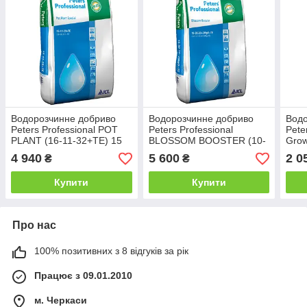
Водорозчинне добриво
Водорозчинне добриво
Водо
Peters Professional POT
Peters Professional
Pete
PLANT (16-11-32+TE) 15
BLOSSOM BOOSTER (10-
Grow
кг Для квіткових
30-20+2МдО+TE) 15 кг
(18
4 940
5 600
2 0
₴
₴
Бутонізація
кг Л
Купити
Купити
Про нас
100% позитивних з 8 відгуків за рік
Працює з 09.01.2010
м. Черкаси