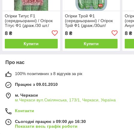
Огірки Титус F1
Огірки Трой Ф1
Огір
(середньоранні) / Огірок
(середньоранні) / Огірок
(сер
Тітус Ф1 (драж./30 шт./
Трій Ф1 (драж./30шт/
Анул
блістер)
блістер)
бліс
8
8
8
₴
₴
₴
Купити
Купити
Про нас
100% позитивних з 8 відгуків за рік
Працює з 09.01.2010
м. Черкаси
м.Черкаси вул.Смілянська, 173/1, Черкаси, Україна
Контакти
Сьогодні працює з 09:00 до 16:30
Показати весь графік роботи