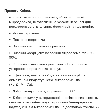
Преваги Kelcat:
Келькати високоефективні дрібнокристалічні
мікродобрива, виготовлені на хелантній основі для
позакореневого живлення, фертигації та гідропоніки.
Якісна сировина.
Повністю водорозчинні.
Високий вміст поживних речовин.
Високий коефіцієнт засвоєння мікроелементів - 80-
90%.
Стабільні в широкому діапазоні рН - запобігають
утворенню нерозчинних сполук.
Ефективні, навіть, на ґрунтах з високим рН та
обмеженою біодоступністю мікроелементів
(Fe,Zn,Mn,Cu).
Добре змішуються з добривами та ЗЗР.
Є безпечними у використанні – повільно вивільняють
іони металів і забезпечують рослини безперервним
надходженням мікроелементів, не досягаючи токсичних