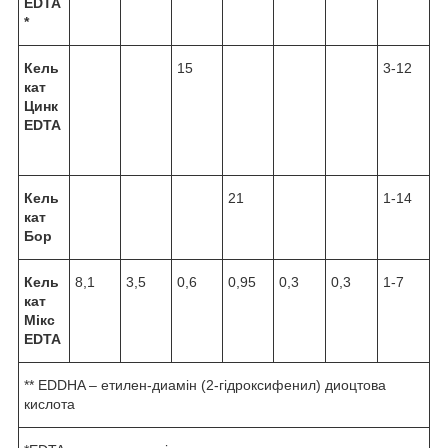
EDTA
*
Кель
15
3-12
кат
Цинк
EDTA
Кель
21
1-14
кат
Бор
Кель
8,1
3,5
0,6
0,95
0,3
0,3
1-7
кат
Мікс
EDTA
** EDDHA – етилен-диамін (2-гідроксифенил) диоцтова
кислота