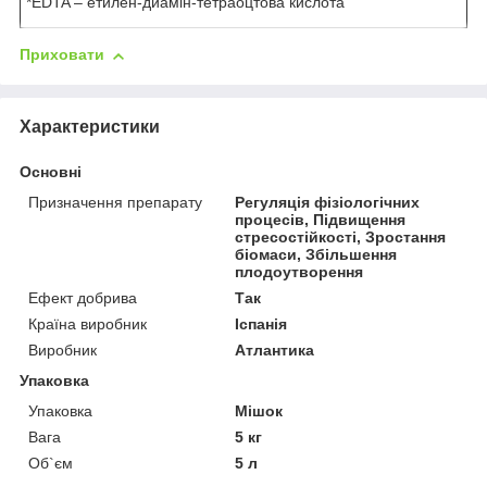
*EDTA – етилен-диамін-тетраоцтова кислота
Приховати
Характеристики
Основні
Призначення препарату
Регуляція фізіологічних
процесів, Підвищення
стресостійкості, Зростання
біомаси, Збільшення
плодоутворення
Ефект добрива
Так
Країна виробник
Іспанія
Виробник
Атлантика
Упаковка
Упаковка
Мішок
Вага
5 кг
Об`єм
5 л