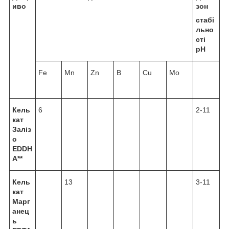
иво
зон
стабі
льно
сті
рН
Fe
Mn
Zn
B
Cu
Mo
Кель
6
2-11
кат
Заліз
о
EDDH
A**
Кель
13
3-11
кат
Марг
анец
ь