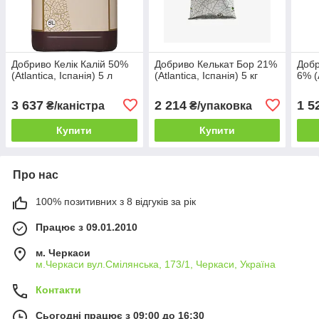
Добриво Келік Калій 50%
Добриво Келькат Бор 21%
Добр
(Atlantica, Іспанія) 5 л
(Atlantica, Іспанія) 5 кг
6% (A
3 637
2 214
1 5
₴/каністра
₴/упаковка
Купити
Купити
Про нас
100% позитивних з 8 відгуків за рік
Працює з 09.01.2010
м. Черкаси
м.Черкаси вул.Смілянська, 173/1, Черкаси, Україна
Контакти
Сьогодні працює з 09:00 до 16:30