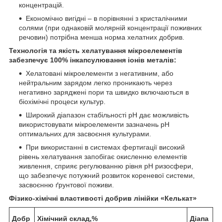
концентрацій.
Економічно вигідні – в порівнянні з кристалічними
солями (при однаковій молярній концентрації поживних
речовин) потрібна менша норма хелатних добрив.
Технологія та якість хелатування мікроелементів
забезпечує
100% інкапсулювання іонів металів:
Хелатовані мікроелементи з негативним, або
нейтральним зарядом легко проникають через
негативно заряджені пори та швидко включаються в
біохімічні процеси культур.
Широкий діапазон стабільності рН дає можливість
використовувати мікроелементи зазначень рН
оптимальних для засвоєння культурами.
При використанні в системах фертигації високий
рівень хелатування запобігає окисленню елементів
живлення, сприяє регулюванню рівня рН ризосфери,
що забезпечує потужний розвиток кореневої системи,
засвоєнню ґрунтової поживи.
Фізико-хімічні властивості добрив лінійки «Келькат»
Добр
Хімічний склад,%
Діапа