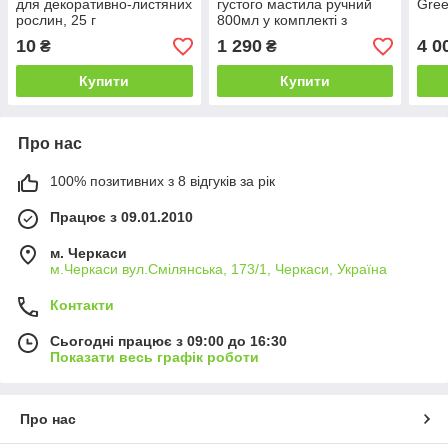
для декоративно-листяних
густого мастила ручний
Gree
рослин, 25 г
800мл у комплекті з
жорстким (L-140мм) та
10
1 290
4 0
₴
₴
гнучким (L-300мм)
Купити
Купити
Про нас
100% позитивних з 8 відгуків за рік
Працює з 09.01.2010
м. Черкаси
м.Черкаси вул.Смілянська, 173/1, Черкаси, Україна
Контакти
Сьогодні працює з 09:00 до 16:30
Показати весь графік роботи
Про нас