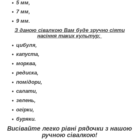
5 мм,
7 мм,
9 мм.
З даною сівалкою Вам буде зручно сіяти
насіння таких культур:
цибуля,
капуста,
морква,
редиска,
помідори,
салати,
зелень,
огірки,
буряки.
Висівайте легко рівні рядочки з нашою
ручною сівалкою!