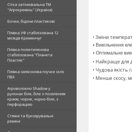
Сітка затінювальна ТМ
"Агрокремінь" (Україна)
Бочки, бідони пластикові
Плівка УФ стабілізована 12
• Зміни темпера
місяців Кременчуг
• Вивільнення ел
Плівка поліетиленова
• Оптимальне вик
стабілізована "Планета
Пластик"
• Найкраще для 
• Чудова якість 
Плівка силіконова гнучке скло
ПВХ
• Менше скосу, 
Агроволокно Shadow у
рулонах біле, біле з посиленим
краєм, чорне, чорно-біле, з
перфорацією
Стяжні та буксирувальні
ремені