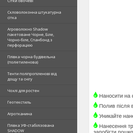
Сітки овочеві
Скловолоконна штукатурна
сітка
Агроволокно Shadow
пакетоване Чорне, Біле,
Чорно-біле, Спанбонд з
перфорацією
Плівка чорна будівельна
(поліетиленова)
Тенти поліпропіленові від
дощу та снігу
Чохлі для ростен
Наносити на 
Геотекстиль
Полив після 
Агротканина
Уникайте нан
Плівка УФ-стабілізована
Нанесення тре
SHADOW
запобігти пошк