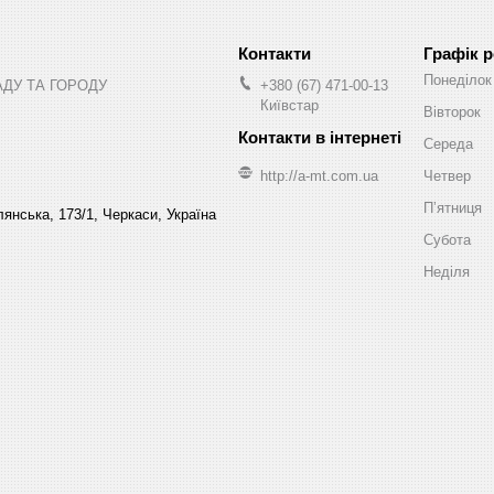
Графік 
Понеділок
АДУ ТА ГОРОДУ
+380 (67) 471-00-13
Київстар
Вівторок
Середа
http://a-mt.com.ua
Четвер
Пʼятниця
янська, 173/1, Черкаси, Україна
Субота
Неділя