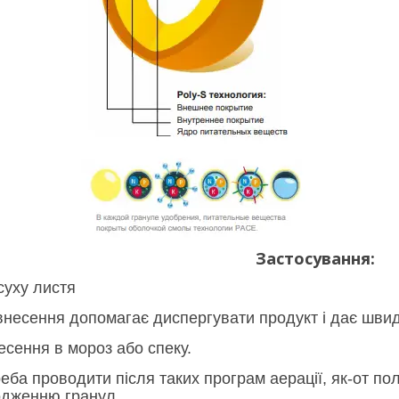
Застосування:
суху листя
внесення допомагає диспергувати продукт і дає шви
есення в мороз або спеку.
ба проводити після таких програм аерації, як-от пол
одженню гранул.