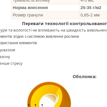
Тривалість впливу
4-5 міс
Норма внесення
25-35 г/м2
Розмір гранули
0,85-2 мм
Переваги технології контрольованог
тури та вологості не впливають на швидкість вивільнен
ементів згідно з системою живлення рослини
ористання елементів
довкілля
газону
менше стресу
Оболонка: