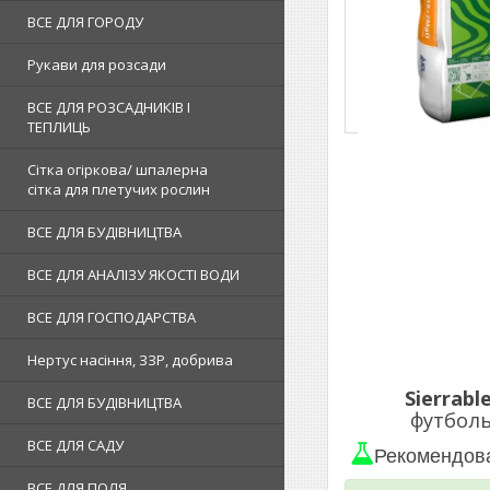
ВСЕ ДЛЯ ГОРОДУ
Рукави для розсади
ВСЕ ДЛЯ РОЗСАДНИКІВ І
ТЕПЛИЦЬ
Сітка огіркова/ шпалерна
сітка для плетучих рослин
ВСЕ ДЛЯ БУДІВНИЦТВА
ВСЕ ДЛЯ АНАЛІЗУ ЯКОСТІ ВОДИ
ВСЕ ДЛЯ ГОСПОДАРСТВА
Нертус насіння, ЗЗР, добрива
Sierrabl
ВСЕ ДЛЯ БУДІВНИЦТВА
футболь
ВСЕ ДЛЯ САДУ
Рекомендова
ВСЕ ДЛЯ ПОЛЯ