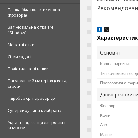
Рекомендован
Плівка біла поліетиленова
(прозора)
Затінювальна сітка ТМ
"Shadow"
Характеристик
Москітні сітки
Основні
Сітки садові
Країна виробник
Поліетиленові мішки
Тип комплексного д
Пакувальний матеріал (скотч,
Препаративна форм
стрейч)
Діючі речовин
Гідробар'єр, паробар'єр
Фосфор
Супердифузійна мембрана
Калій
Укриття від сонця для рослин
Азот
SHADOW
Магній