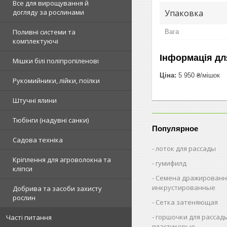
Все для вирощування й
Упаковка
догляду за рослинами
Поливні системи та
Вага
комплектуючі
Інформація дл
Мішки білі поліпропіленові
Ціна:
5 950 ₴/мішок
Рукомийники, лійки, поїлки
Штучні ялини
Тюбінги (надувні санки)
Популярное
Садова техніка
лоток для рассады
Кріплення для агроволокна та
гумифилд
кліпси
Семена дражированн
инкрустированные
Добрива та засоби захисту
рослин
Сетка затеняющая
горшочки для рассад
Часті питання
пластиковые