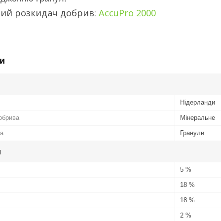
ий розкидач добрив:
AccuPro 2000
и
Нідерланди
обрива
Мінеральне
а
Гранули
и
5 %
18 %
18 %
2 %