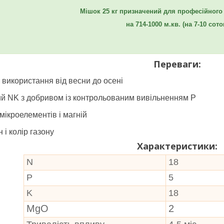
Мішок 25 кг призначений для професійного
на 714-1000 м.кв. (на 7-10 сото
Переваги:
 використання від весни до осені
й NK з добривом із контрольованим вивільненням P
мікроелементів і магній
 і колір газону
Характеристики:
N
18
P
5
K
18
MgO
2