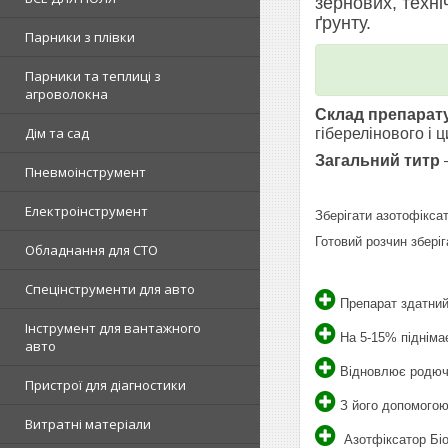
зернових, техні
ґрунту.
Парники з плівки
Парники та теплиці з
агроволокна
Склад препарат
Дім та сад
гіберелінового і ц
Загальний титр
Пневмоінструмент
Електроінструмент
Зберігати азотофіксат
Готовий розчин збері
Обладнання для СТО
Спецінструменти для авто
Препарат здатний 
Інструмент для вантажного
На 5-15% піднімає
авто
Відновлює родючіс
Пристрої для діагностики
З його допомогою 
Витратні матеріали
Азотфіксатор БіоМ