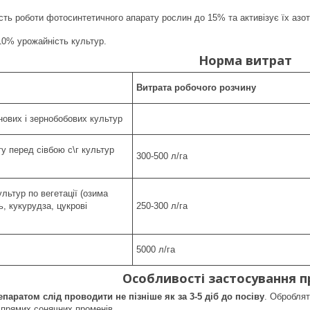
ть роботи фотосинтетичного апарату рослин до 15% та активізує їх азот
10% урожайність культур.
Норма витрат
Витрата робочого розчину
нових і зернобобових культур
у перед сівбою с\г культур
300-500 л/га
льтур по вегетації (озима
, кукурудза, цукрові
250-300 л/га
5000 л/га
Особливості застосування п
паратом слід проводити не пізніше як за 3-5 діб до посіву
. Оброблят
 прямих сонячних променів.