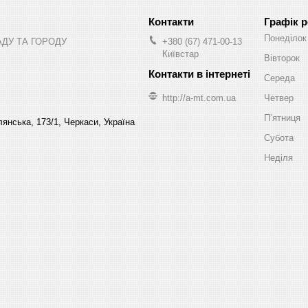
Графік 
Понеділок
АДУ ТА ГОРОДУ
+380 (67) 471-00-13
Київстар
Вівторок
Середа
http://a-mt.com.ua
Четвер
Пʼятниця
янська, 173/1, Черкаси, Україна
Субота
Неділя