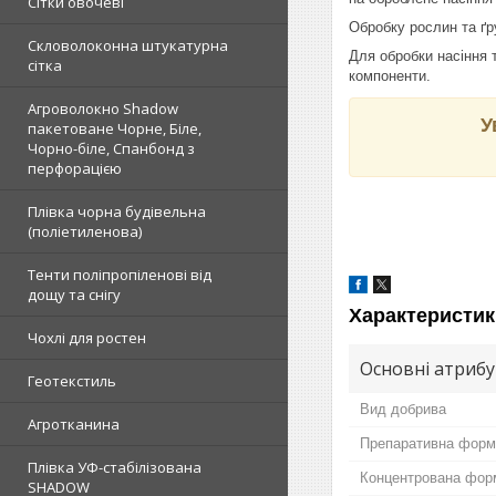
Сітки овочеві
Обробку рослин та ґру
Скловолоконна штукатурна
Для обробки насіння т
сітка
компоненти.
Агроволокно Shadow
У
пакетоване Чорне, Біле,
Чорно-біле, Спанбонд з
перфорацією
Плівка чорна будівельна
(поліетиленова)
Тенти поліпропіленові від
дощу та снігу
Характеристик
Чохлі для ростен
Основні атриб
Геотекстиль
Вид добрива
Агротканина
Препаративна форм
Плівка УФ-стабілізована
Концентрована фор
SHADOW