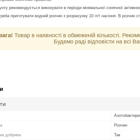
нту рекомендується виконувати в періоди мінімальної сонячної активності
реба приготувати водний розчин з розрахунку 10 л/т насіння. В розчин сп
вага!
Товар в наявності в обмеженій кількості. Реком
Будемо раді відповісти на всі В
и
ути
Азотобактери
а
Розчин
ма добрива
Так