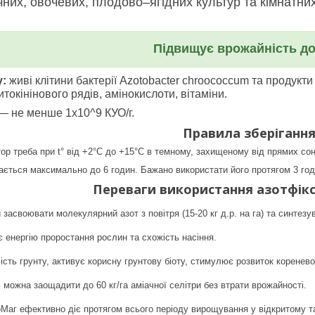
чних, овочевих, плодово–ягідних культур та кімнатни
Підвищує врожайність д
у:
живі клітини бактерії Azotobacter chroococcum та продукти
итокінінового рядів, амінокислоти, вітаміни.
— не менше 1х10^9 КУО/г.
Правила зберіганн
ор треба при t° від +2°С до +15°С в темному, захищеному від прямих соня
гається максимально до 6 годин. Бажано використати його протягом 3 год
Переваги використання азотфік
засвоювати молекулярний азот з повітря (15-20 кг д.р. на га) та синтезув
 енергію проростання рослин та схожість насіння.
ть грунту, активує корисну грунтову біоту, стимулює розвиток коренево
можна заощадити до 60 кг/га аміачної селітри без втрати врожайності.
аг ефективно діє протягом всього періоду вирощування у відкритому та