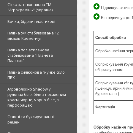
Сітка затінювальна ТМ
Підвищує активніс
"Агрокремінь" (Україна)
Він підвищує до 
Бочки, бідони пластикові
Плівка УФ стабілізована 12
Спосіб обробки
місяців Кременчуг
Плівка поліетиленова
Обробка насіння зер
стабілізована "Планета
Пластик"
Обприскування ґрунт
обприскувачем
Плівка силіконова гнучке скло
ПВХ
Обприскування с\г ку
пшениця, ярий ячмінь
Агроволокно Shadow у
буряки,та ін.)
рулонах біле, біле з посиленим
краєм, чорне, чорно-біле, з
перфорацією
Фертигація
Стяжні та буксирувальні
ремені
Обробку насіння пре
на оброблене насіння