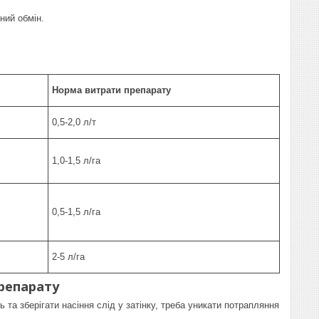
ний обмін.
Норма витрати препарату
0,5-2,0 л/т
1,0-1,5 л/га
0,5-1,5 л/га
2-5 л/га
репарату
ь та зберігати насіння слід у затінку, треба уникати потрапляння