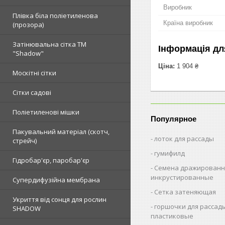
Виробник
Плівка біла поліетиленова
Країна виробник
(прозора)
Затінювальна сітка ТМ
Інформація дл
"Shadow"
Ціна:
1 904 ₴
Москітні сітки
Сітки садові
Поліетиленові мішки
Популярное
Пакувальний матеріал (скотч,
лоток для рассады
стрейч)
гумифилд
Гідробар'єр, паробар'єр
Семена дражированн
инкрустированные
Супердифузійна мембрана
Сетка затеняющая
Укриття від сонця для рослин
горшочки для рассад
SHADOW
пластиковые