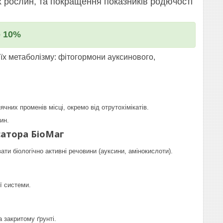
х рослин, та покращення показників родючості
о 10%
 їх метаболізму: фітогормони ауксинового,
я
чних променів місці, окремо від отрутохімікатів.
ин.
сатора БіоМаг
ати біологічно активні речовини (ауксини, амінокислоти).
ї системи.
 закритому ґрунті.