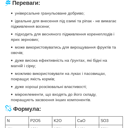
Переваги:
універсальне гранульоване добриво;
ідеальне для внесення під озимі та ріпак - не вимагає
підживлення восени;
підходить для весняного підживлення коренеплодів і
ярих зернових;
може використовуватись для вирощування фруктів та
овочів;
дуже висока ефективність на ґрунтах, які бідні на
магній і сірку;
можливо використовувати на луках і пасовищах,
покращує якість кормів;
дуже хороші розсіювальні властивості;
мікроелементи, що входять до його складу,
покращують засвоєння інших компонентів.
Формула:
N
P2O5
K2O
CaO
SO3