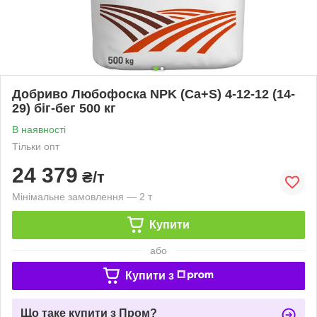
Добриво Любофоска NPK (Ca+S) 4-12-12 (14-
29) біг-бег 500 кг
В наявності
Тільки опт
24 379
₴/т
Мінімальне замовлення — 2 т
Купити
або
Купити з
Що таке купити з Пром?