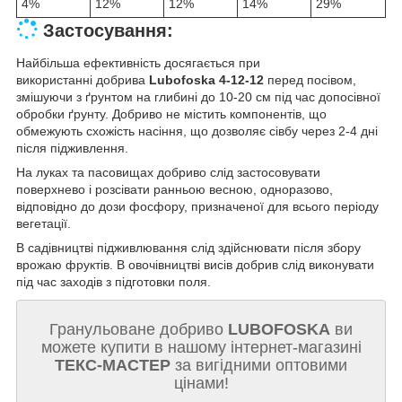
4%
12%
12%
14%
29%
Застосування:
Найбільша ефективність досягається при
використанні добрива
Lubofoska 4-12-12
перед посівом,
змішуючи з ґрунтом на глибині до 10-20 см під час допосівної
обробки ґрунту. Добриво не містить компонентів, що
обмежують схожість насіння, що дозволяє сівбу через 2-4 дні
після підживлення.
На луках та пасовищах добриво слід застосовувати
поверхнево і розсівати ранньою весною, одноразово,
відповідно до дози фосфору, призначеної для всього періоду
вегетації.
В садівництві підживлювання слід здійснювати після збору
врожаю фруктів. В овочівництві висів добрив слід виконувати
під час заходів з підготовки поля.
Гранульоване добриво
LUBOFOSKA
ви
можете купити в нашому інтернет-магазині
ТЕКС-МАСТЕР
за вигідними оптовими
цінами!