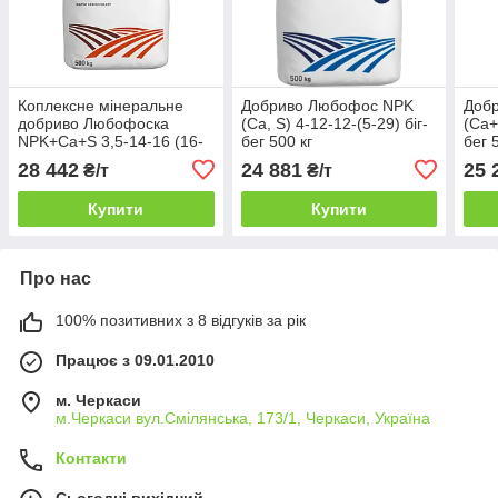
Коплексне мінеральне
Добриво Любофос NPK
Доб
добриво Любофоска
(Ca, S) 4-12-12-(5-29) біг-
(Ca+
NPK+Ca+S 3,5-14-16 (16-
бег 500 кг
бег 
22) біг-бег 500 кг
28 442
24 881
25 
₴/т
₴/т
Купити
Купити
Про нас
100% позитивних з 8 відгуків за рік
Працює з 09.01.2010
м. Черкаси
м.Черкаси вул.Смілянська, 173/1, Черкаси, Україна
Контакти
Сьогодні вихідний