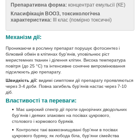
Препаративна форма:
концентрат емульсії (КЕ)
Класифікація ВООЗ, токсикологічна
характеристика:
ІІІ клас (помірно токсичні)
Механізм дії:
Проникаючи в рослину препарат порушує фотосинтез і
білковий обмін в клітинах бур’янів, уповільнює ріст
меристемних тканин і ділення клітин. Висока температура
повітря (до 25 °С) та інтенсивне сонячне випромінювання
підсилюють дію препарату.
Швидкість дії:
видимі симптоми дії препарату проявляються
через 3-4 доби. Повна загибель бур’янів настає через 7-10
діб.
Властивості та переваги:
Має широкий спектр дії проти однорічних дводольних
бур’янів і деяких злакових на посівах цукрового,
столового і кормового буряків.
Контролює такі важкознищувані бур’яни в посівах
цукрового буряку, як лобода біла, бур’яни сімейства