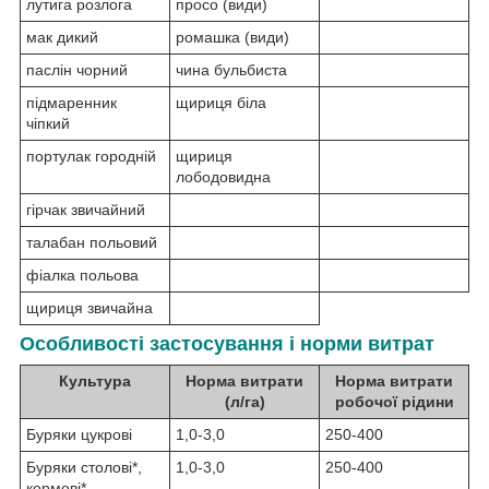
лутига розлога
просо (види)
мак дикий
ромашка (види)
паслін чорний
чина бульбиста
підмаренник
щириця біла
чіпкий
портулак городній
щириця
лободовидна
гірчак звичайний
талабан польовий
фіалка польова
щириця звичайна
Особливості застосування і норми витрат
Культура
Норма витрати
Норма витрати
(л/га)
робочої рідини
Буряки цукрові
1,0-3,0
250-400
Буряки столові*,
1,0-3,0
250-400
кормові*