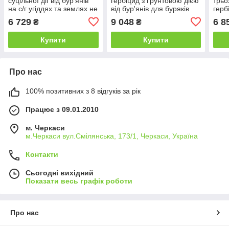
суцільної дії від бур'янів
гербіцид з ґрунтовою дією
трьо
на с/г угіддях та землях не
від бур'янів для буряків
герб
с/г призначення
(Хімагромаркетинг) 20 л
від 
6 729
9 048
6 8
₴
₴
(Хімагромаркетинг) 20 л
(Хім
Купити
Купити
Про нас
100% позитивних з 8 відгуків за рік
Працює з 09.01.2010
м. Черкаси
м.Черкаси вул.Смілянська, 173/1, Черкаси, Україна
Контакти
Сьогодні вихідний
Показати весь графік роботи
Про нас