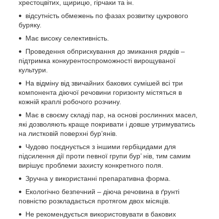
хрестоцвітих, щирицю, гірчаки та ін.
відсутність обмежень по фазах розвитку цукрового
буряку.
Має високу селективність.
Проведення обприскування до змикання рядків –
підтримка конкурентоспроможності вирощуваної
культури.
На відміну від звичайних бакових сумішей всі три
компонента діючої речовини горизонту містяться в
кожній краплі робочого розчину.
Має в своєму складі пар, на основі рослинних масел,
які дозволяють краще покривати і довше утримуватись
на листковій поверхні бур’янів.
Чудово поєднується з іншими гербіцидами для
підсилення дії проти певної групи бур’ нів, тим самим
вирішує проблеми захисту конкретного поля.
Зручна у використанні препаративна форма.
Екологічно безпечний – діюча речовина в ґрунті
повністю розкладається протягом двох місяців.
Не рекомендується використовувати в бакових