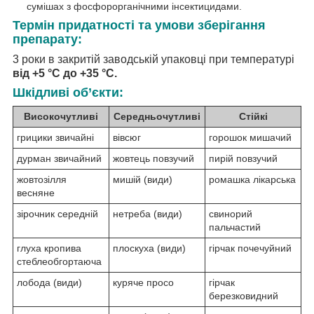
сумішах з фосфорорганічними інсектицидами.
Термін придатності та умови зберігання
препарату:
3 роки в закритій заводській упаковці при температурі
від +5 °С до +35 °С.
Шкідливі об’єкти:
Високочутливі
Середньочутливі
Стійкі
грицики звичайні
вівсюг
горошок мишачий
дурман звичайний
жовтець повзучий
пирій повзучий
жовтозілля
мишій (види)
ромашка лікарська
весняне
зірочник середній
нетреба (види)
свинорий
пальчастий
глуха кропива
плоскуха (види)
гірчак почечуйний
стеблеобгортаюча
лобода (види)
куряче просо
гірчак
березковидний