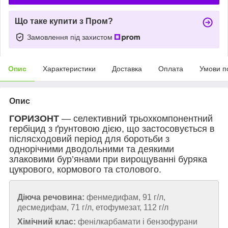
Що таке купити з Пром?
Замовлення під захистом
Опис
Характеристики
Доставка
Оплата
Умови п
Опис
ГОРИЗОНТ
— селективний трьохкомпонентний
гербіцид з ґрунтовою дією, що застосовується в
післясходовий період для боротьби з
однорічними дводольними та деякими
злаковими бур’янами при вирощуванні буряка
цукрового, кормового та столового.
Діюча речовина:
фенмедифам, 91 г/л,
десмедифам, 71 г/л, етофумезат, 112 г/л
Хімічний клас:
фенілкарбамати і бензофурани