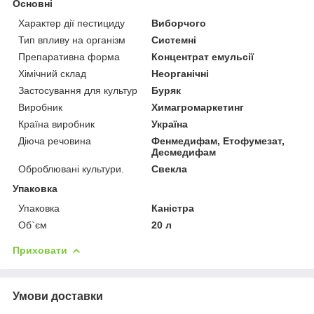
Основні
Характер дії пестициду
Виборчого
Тип впливу на організм
Системні
Препаративна форма
Концентрат емульсії
Хімічний склад
Неорганічні
Застосування для культур
Буряк
Виробник
Химагромаркетинг
Країна виробник
Україна
Діюча речовина
Фенмедифам, Етофумезат,
Десмедифам
Оброблювані культури.
Свекла
Упаковка
Упаковка
Каністра
Об`єм
20 л
Приховати
Умови доставки