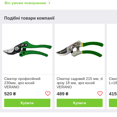
Всі умови повернення
Подібні товари компанії
Сікатор професійний
СІкатор садовий 215 мм, d
Сіка
230мм, зріз косий
зрізу 18 мм, зріз косий
L=18
VERANO
VERANO
520
489
415
₴
₴
Купити
Купити