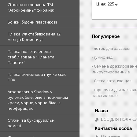
Ціна:
225 ₴
Сітка затінювальна ТМ
"Агрокремінь" (Україна)
Бочки, бідони пластикові
Плівка УФ стабілізована 12
Популярное
місяців Кременчуг
лоток для рассады
Плівка поліетиленова
стабілізована "Планета
гумифилд
Пластик"
Семена дражированн
инкрустированные
Плівка силіконова гнучке скло
ПВХ
Сетка затеняющая
горшочки для рассад
Агроволокно Shadow у
пластиковые
рулонах біле, біле з посиленим
краєм, чорне, чорно-біле, з
перфорацією
ВСЕ ДЛЯ ПОЛЯ С
Стяжні та буксирувальні
ремені