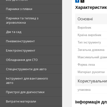
Характеристик
Парники з плівки
Парники та теплиці з
Основні
агроволокна
Виробник
Дім та сад
Країна виробник
Пневмоінструмент
Тип інструменту
Загальна довжина
Електроінструмент
Максимальний діам
Обладнання для СТО
Форма леза
Спецінструменти для авто
Матеріал рукоятки
Інструмент для вантажного
Користувальни
авто
упаковка
Пристрої для діагностики
Витратні матеріали
Інформація дл