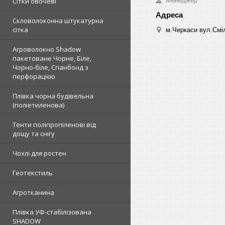
Менеджер
Сітки овочеві
Скловолоконна штукатурна
сітка
м.Черкаси вул.Сміл
Агроволокно Shadow
пакетоване Чорне, Біле,
Чорно-біле, Спанбонд з
перфорацією
Плівка чорна будівельна
(поліетиленова)
Тенти поліпропіленові від
дощу та снігу
Чохлі для ростен
Геотекстиль
Агротканина
Плівка УФ-стабілізована
SHADOW