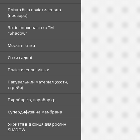
Плівка біла поліетиленова
(прозора)
Затінювальна сітка ТМ
"Shadow"
Москітні сітки
Сітки садові
Поліетиленові мішки
Пакувальний матеріал (скотч,
стрейч)
Гідробар'єр, паробар'єр
Супердифузійна мембрана
Укриття від сонця для рослин
SHADOW