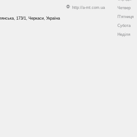
http://a-mt.com.ua
Четвер
Пʼятниця
янська, 173/1, Черкаси, Україна
Субота
Неділя