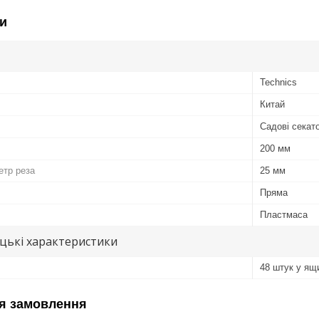
и
Technics
Китай
Садові секат
200 мм
етр реза
25 мм
Пряма
Пластмаса
цькі характеристики
48 штук у ящ
я замовлення