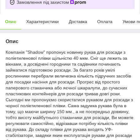
Замовлення під захистом
Опис
Характеристики
Доставка
Оплата
Умови п
Опис
Компанія "Shadow" пропонує новинку рукав для розсади з
поліетиленової плівки щільністю 40 мкм. Сніг ще лежить за
вікнами, а досвідчені городники та садівники починають
займатися підготовкою розсади. За багато років умілі
рослинники перебрали величезна кількість підручних засобів
для посадки насіння для розсади. Прогрес від простого
паперового стаканчика або яєчної шкаралупи, до сучасних
пластикових контейнерів для розсади тривав довгі роки.
Сьогодні ми пропонуємо скористатися рукавом для розсади з
чорної поліетиленової плівки. Сама задумка рукава була в
тому, що маючи ширину 150 мм., а не посередньо довжину,
тобто висоту майбутнього стаканчики для розсади, Ви можете
регулювати самостійно, відрізавши потрібну кількість плівки
від рукава. До складу плівки для рукава входять УФ-
стабілізатори, завдяки яким експлуатація рукави для розсади