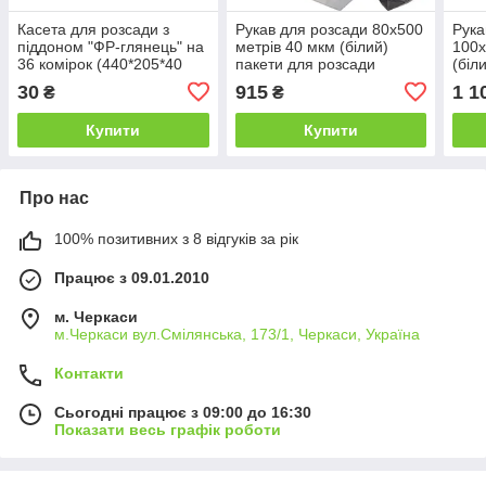
Касета для розсади з
Рукав для розсади 80х500
Рука
піддоном "ФР-глянець" на
метрів 40 мкм (білий)
100х
36 комірок (440*205*40
пакети для розсади
(біл
мм/43*43*40 мм/50 мл/450
розс
30
915
1 1
₴
₴
мкм)
Купити
Купити
Про нас
100% позитивних з 8 відгуків за рік
Працює з 09.01.2010
м. Черкаси
м.Черкаси вул.Смілянська, 173/1, Черкаси, Україна
Контакти
Сьогодні працює з 09:00 до 16:30
Показати весь графік роботи