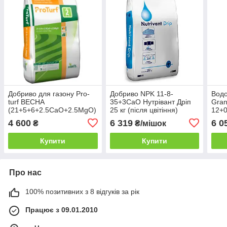
Добриво для газону Pro-
Добриво NPK 11-8-
Водо
turf ВЕСНА
35+3СаО Нутрівант Дріп
Gra
(21+5+6+2.5CaО+2.5MgO)
25 кг (після цвітіння)
12+
2міс на 7-12 соток 25 кг
(чер
4 600
6 319
6 0
₴
₴/мішок
Купити
Купити
Про нас
100% позитивних з 8 відгуків за рік
Працює з 09.01.2010