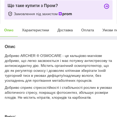
Що таке купити з Пром?
Замовлення під захистом
Опис
Характеристики
Доставка
Оплата
Умови п
Опис
Добриво ARCHER ® OSMOCARE - це кальцієво-магнієве
добриво, що легко засвоюється і має потужну антистресову та
антиоксидантну дію. Містить органічний осмопртотектор, що
діє як регулятор осмосу і дозволяє клітинам зберігати їхній
тургорний тиск в умовах дефіциту/надлишку вологи, без
ускладнень для протікання метаболічних процесів.
Добриво сприяє стресостійкості і стабільності рослин в умовах
абіотичного стресу, покращує фотосинтез, збільшує розміри
плодів. Не містить нітратів, хлоридів та карбонатів.
Вміст: