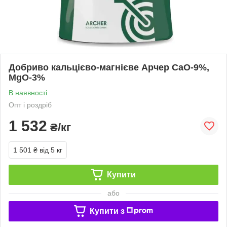
Добриво кальцієво-магнієве Арчер СаО-9%,
MgO-3%
В наявності
Опт і роздріб
1 532
₴/кг
1 501 ₴
від 5 кг
Купити
або
Купити з