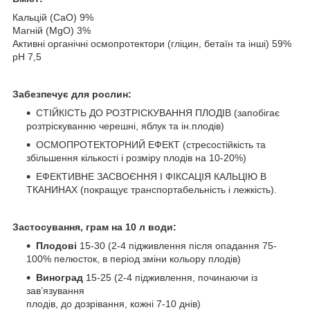
Кальцій (СаО) 9%
Магній (MgO) 3%
Активні органічні осмопротектори (гліцин, бетаїн та інші) 59%
рН 7,5
Забезпечує для рослин:
СТІЙКІСТЬ ДО РОЗТРІСКУВАННЯ ПЛОДІВ (запобігає
розтріскуванню черешні, яблук та ін.плодів)
ОСМОПРОТЕКТОРНИЙ ЕФЕКТ (стресостійкість та
збільшення кількості і розміру плодів на 10-20%)
ЕФЕКТИВНЕ ЗАСВОЄННЯ І ФІКСАЦІЯ КАЛЬЦІЮ В
ТКАНИНАХ (покращує транспортабельність і лежкість).
Застосування, грам на 10 л води:
Плодові
15-30 (2-4 підживлення після опадання 75-
100% пелюсток, в період зміни кольору плодів)
Виноград
15-25 (2-4 підживлення, починаючи із
зав’язування
плодів, до дозрівання, кожні 7-10 днів)