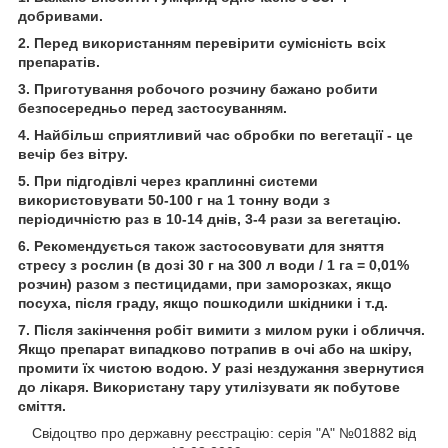
добривами.
2. Перед використанням перевірити сумісність всіх
препаратів.
3. Приготування робочого розчину бажано робити
безпосередньо перед застосуванням.
4. Найбільш сприятливий час обробки по вегетації - це
вечір без вітру.
5. При підгодівлі через краплинні системи
використовувати 50-100 г на 1 тонну води з
періодичністю раз в 10-14 днів, 3-4 рази за вегетацію.
6. Рекомендується також застосовувати для зняття
стресу з рослин (в дозі 30 г на 300 л води / 1 га = 0,01%
розчин) разом з пестицидами, при заморозках, якщо
посуха, після граду, якщо пошкодили шкідники і т.д.
7. Після закінчення робіт вимити з милом руки і обличчя.
Якщо препарат випадково потрапив в очі або на шкіру,
промити їх чистою водою. У разі нездужання звернутися
до лікаря. Використану тару утилізувати як побутове
сміття.
Свідоцтво про державну реєстрацію: серія "А" №01882 від