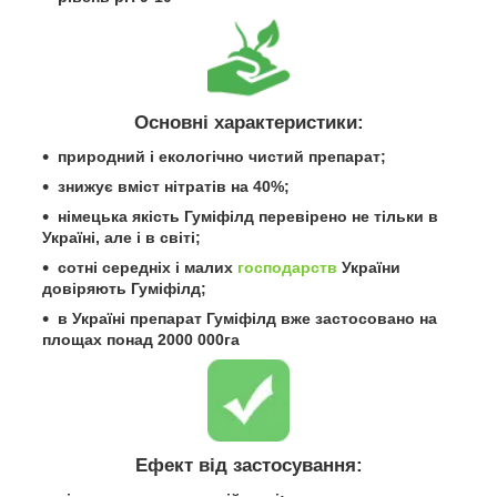
Основні характеристики:
природний і екологічно чистий препарат;
знижує вміст нітратів на 40%;
німецька якість Гуміфілд перевірено не тільки в
Україні, але і в світі;
сотні середніх і малих
господарств
України
довіряють Гуміфілд;
в Україні препарат Гуміфілд вже застосовано на
площах понад 2000 000га
Ефект від застосування: