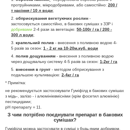
протруйниками, мікродобривами, або самостійно:
200 /
т насіння / 10 л води
;
обприскування вегетуючих рослин
-
застосовується самостійно, в бакових сумішах з ЗЗР і
добривами
2-4 рази за вегетацію:
50-100г / га / 200 -
300 л води
;
крапельний полив
- внесення з поливною водою 4-
5 разів за сезон:
1 - 2 кг на 10-20м.куб. води
полив дощуванням
- внесення з поливною водою
через дощувальну систему 4-5 разів за сезон:
1-2кг / га
внесення в грунт
- методом обприскування з
подальшою культивацією:
2-4кг / га
* Примітка:
не рекомендується застосовувати Гуміфілд в бакових сумішах
з мідь-, залізо - і алюмініевмісніми (крім фосетил алюмінію)
пестицидами;
рН препарату = 11.
З чим потрібно поєднувати препарат в бакових
сумішах?
Гуміфілд можна застосувати в суміші з будь-яким добривом,