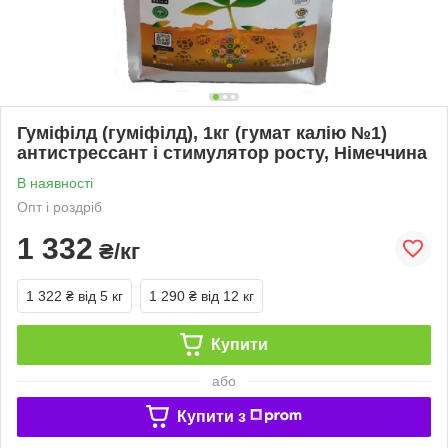
Гуміфілд (гуміфілд), 1кг (гумат калію №1)
антистрессант і стимулятор росту, Німеччина
В наявності
Опт і роздріб
1 332
₴/кг
1 322 ₴
від 5 кг
1 290 ₴
від 12 кг
Купити
або
Купити з