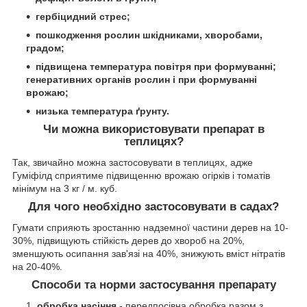
гербіцидний стрес;
пошкодження рослин шкідниками, хворобами,
градом;
підвищена температура повітря при формуванні;
генеративних органів рослин і при формуванні
врожаю;
низька температура ґрунту.
Чи можна використовувати препарат в
теплицях?
Так, звичайно можна застосовувати в теплицях, адже
Гуміфілд сприятиме підвищенню врожаю огірків і томатів
мінімум на 3 кг / м. куб.
Для чого необхідно застосовувати в садах?
Гумати сприяють зростанню надземної частини дерев на 10-
30%, підвищують стійкість дерев до хвороб на 20%,
зменшують осипання зав'язі на 40%, знижують вміст нітратів
на 20-40%.
Способи та норми застосування препарату
обробка насіння
- передпосівна обробка разом з