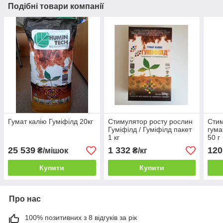
Подібні товари компанії
Гумат калію Гуміфілд 20кг
Стимулятор росту рослин
Стим
Гуміфілд / Гуміфілд пакет
гума
1 кг
50 г
25 539
1 332
120
₴/мішок
₴/кг
Купити
Купити
Про нас
100% позитивних з 8 відгуків за рік