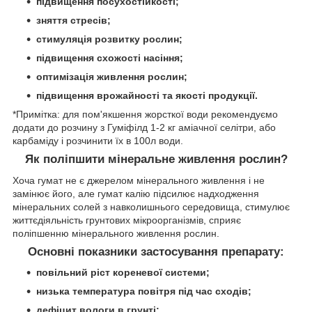
підвищення посухостійкості;
зняття стресів;
стимуляція розвитку рослин;
підвищення схожості насіння;
оптимізація живлення рослин;
підвищення врожайності та якості продукції.
*Примітка: для пом'якшення жорсткої води рекомендуємо
додати до розчину з Гуміфілд 1-2 кг аміачної селітри, або
карбаміду і розчинити їх в 100л води.
Як поліпшити мінеральне живлення рослин?
Хоча гумат не є джерелом мінерального живлення і не
замінює його, але гумат калію підсилює надходження
мінеральних солей з навколишнього середовища, стимулює
життєдіяльність грунтових мікроорганізмів, сприяє
поліпшенню мінерального живлення рослин.
Основні показники застосування препарату:
повільний ріст кореневої системи;
низька температура повітря під час сходів;
дефіцит вологи в грунті;