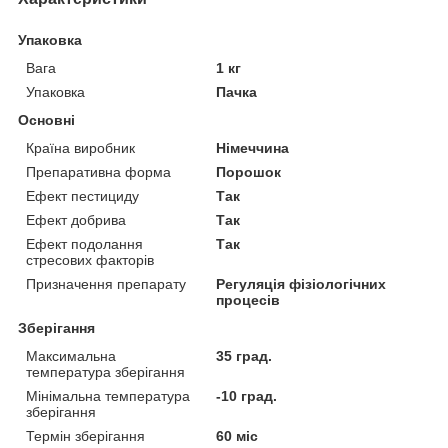
Упаковка
Вага
1 кг
Упаковка
Пачка
Основні
Країна виробник
Німеччина
Препаративна форма
Порошок
Ефект пестициду
Так
Ефект добрива
Так
Ефект подолання
Так
стресових факторів
Призначення препарату
Регуляція фізіологічних
процесів
Зберігання
Максимальна
35 град.
температура зберігання
Мінімальна температура
-10 град.
зберігання
Термін зберігання
60 міс