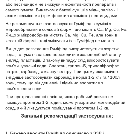
або пестицидом не знижуючи ефективності препаратів і
самого гумата. Винятком є ​​бакові суміші з мідь-, залізо - і
алюмініевмісніми (крім фосетил алюмінію) пестицидами.
Не рекомендується застосовувати Гуміфілд в суміші з
мікродобривами в сольовій формі, що містять Ca, Mg, Cu, Fe.
Якщо ж мікродобрива містять Ca, Mg, Cu, Fe, але вони в
хелатній формі - тоді змішувати їх з Гуміфілд не можна.
Якщо для розведення Гуміфілд використовується жорстка
вода, то гумат частково переходити в желеподібний стан у
вигляді пластівців. В такому випадку слід використовувати
пом'якшувальні води: Спартан, трилон-Б, триполіфосфат
натрію, карбамід, аміачну селітру. При цьому економічно
вигідніше застосовувати карбамід в нормі 1-2 кг / га / 100л
води, тому що він дешевий і відмінно впоратися з
пом'якшення води.
При протравлюванні насіння, якщо робочий розчин не
помішує протягом 1-2 годин, може утворитися желеподібний
осад, який ліквідується помішуванні протягом 1-2 хв.
Загальні рекомендації застосування:
1. Бажано вносити Гуміфілд одночасно з ЗЗР і