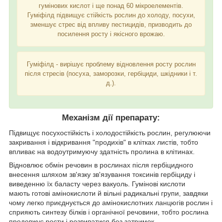
гумінових кислот і ще понад 60 мікроелементів.
Гуміфілд підвищує стійкість рослин до холоду, посухи,
зменшує стрес від впливу пестицидів, призводить до
посилення росту і якісного врожаю.
Гуміфілд - вирішує проблему відновлення росту рослин
після стресів (посуха, заморозки, гербіциди, шкідники і т.
д.).
Механізм дії препарату:
Підвищує посухостійкість і холодостійкість рослин, регулюючи
закривання і відкривання "продихів" в клітках листів, тобто
впливає на водоутримуючу здатність пролина в клітинах.
Відновлює обмін речовин в рослинах після гербіцидного
внесення шляхом зв'язку зв'язування токсинів гербіциду і
виведенню їх баласту через вакуоль. Гумінові кислоти
мають готові амінокислоти й вільні радикальні групи, завдяки
чому легко приєднується до амінокислотних ланцюгів рослин і
сприяють синтезу білків і органічної речовини, тобто рослина
продовжує рости і розвиватися без затримок.