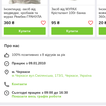
Інсектицид -засіб від
Засіб від МУРАХ
Інсе
медведки, хробаків та
Крісталант 100г банка
вовч
мурах Рембек-ГРАНУЛА
360г
5кг
сото
360
95
20
₴
₴
Купити
Купити
Про нас
100% позитивних з 8 відгуків за рік
Працює з 09.01.2010
м. Черкаси
м.Черкаси вул.Смілянська, 173/1, Черкаси, Україна
Контакти
Сьогодні працює з 09:00 до 16:30
Показати весь графік роботи