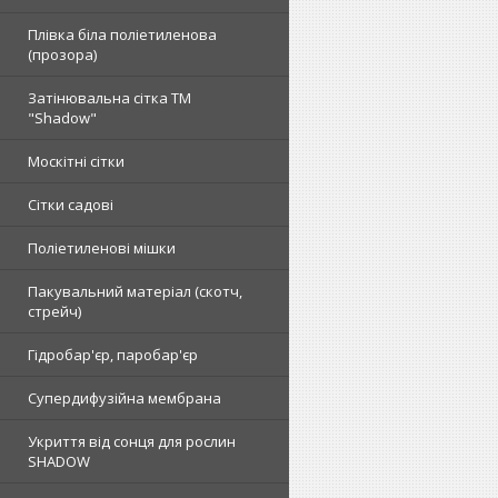
Плівка біла поліетиленова
(прозора)
Затінювальна сітка ТМ
"Shadow"
Москітні сітки
Сітки садові
Поліетиленові мішки
Пакувальний матеріал (скотч,
стрейч)
Гідробар'єр, паробар'єр
Супердифузійна мембрана
Укриття від сонця для рослин
SHADOW