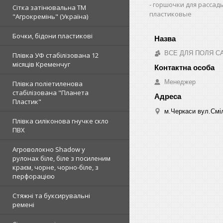
горшочки для рассад
Сітка затінювальна ТМ
пластиковые
"Агрокремінь" (Україна)
Бочки, бідони пластикові
ВСЕ ДЛЯ ПОЛЯ С
Плівка УФ стабілізована 12
місяців Кременчуг
Менеджер
Плівка поліетиленова
стабілізована "Планета
Пластик"
м.Черкаси вул.Сміл
Плівка силіконова гнучке скло
ПВХ
Агроволокно Shadow у
рулонах біле, біле з посиленим
краєм, чорне, чорно-біле, з
перфорацією
Стяжні та буксирувальні
ремені