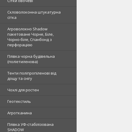
Сітки овочеві
Скловолоконна штукатурна
сітка
Агроволокно Shadow
пакетоване Чорне, Біле,
Чорно-біле, Спанбонд з
перфорацією
Плівка чорна будівельна
(поліетиленова)
Тенти поліпропіленові від
дощу та снігу
Чохлі для ростен
Геотекстиль
Агротканина
Плівка УФ-стабілізована
SHADOW