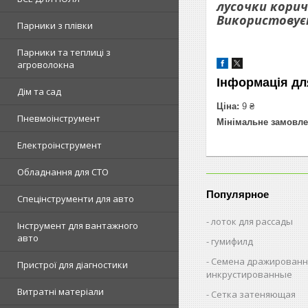
лусочки корич
Використовуєт
Парники з плівки
Парники та теплиці з
агроволокна
Інформація дл
Дім та сад
Ціна:
9 ₴
Пневмоінструмент
Мінімальне замовле
Електроінструмент
Обладнання для СТО
Популярное
Спецінструменти для авто
лоток для рассады
Інструмент для вантажного
авто
гумифилд
Семена дражированн
Пристрої для діагностики
инкрустированные
Витратні матеріали
Сетка затеняющая