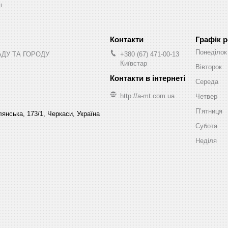
ы
Графік 
Понеділок
АДУ ТА ГОРОДУ
+380 (67) 471-00-13
Київстар
Вівторок
Середа
http://a-mt.com.ua
Четвер
Пʼятниця
янська, 173/1, Черкаси, Україна
Субота
Неділя