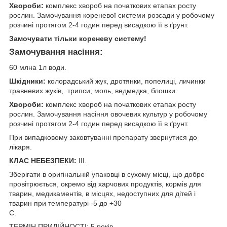
Хвороби:
комплекс хвороб на початкових етапах росту
рослин. Замочування кореневої системи розсади у робочому
розчині протягом 2-4 годин перед висадкою її в ґрунт.
Замочувати тільки кореневу систему!
Замочування насіння:
60 млна 1л води.
Шкідники:
колорадський жук, дротянки, попелиці, личинки
травневих жуків, трипси, моль, ведмедка, блошки.
Хвороби:
комплекс хвороб на початкових етапах росту
рослин. Замочування насіння овочевих культур у робочому
розчині протягом 2-4 годин перед висадкою її в ґрунт.
При випадковому заковтуванні препарату звернутися до
лікаря.
КЛАС НЕБЕЗПЕКИ:
III.
Зберігати в оригінальній упаковці в сухому місці, що добре
провітрюється, окремо від харчових продуктів, кормів для
тварин, медикаментів, в місцях, недоступних для дітей і
тварин при температурі -5 до +30
С.
ТЕРМІН ПРИДІЙНОСТІ: 5 років.