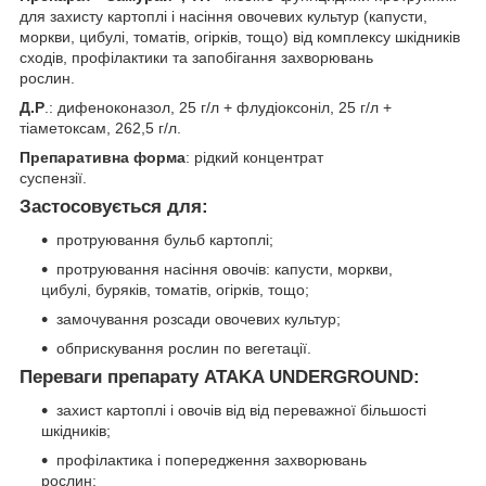
для захисту картоплі і насіння овочевих культур (капусти,
моркви, цибулі, томатів, огірків, тощо) від комплексу шкідників
сходів, профілактики та запобігання захворювань
рослин.
Д.Р
.: дифеноконазол, 25 г/л + флудіоксоніл, 25 г/л +
тіаметоксам, 262,5 г/л.
Препаративна форма
: рідкий концентрат
суспензії.
Застосовується для:
протруювання бульб картоплі;
протруювання насіння овочів: капусти, моркви,
цибулі, буряків, томатів, огірків, тощо;
замочування розсади овочевих культур;
обприскування рослин по вегетації.
Переваги препарату ATAKA UNDERGROUND:
захист картоплі і овочів від від переважної більшості
шкідників;
профілактика і попередження захворювань
рослин;