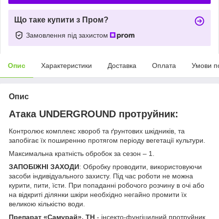
Що таке купити з Пром?
Замовлення під захистом
Опис
Характеристики
Доставка
Оплата
Умови п
Опис
Атака UNDERGROUND протруйник:
Контролює комплекс хвороб та ґрунтових шкідників, та
запобігає їх поширенню протягом періоду вегетації культури.
Максимальна кратність обробок за сезон – 1.
ЗАПОБІЖНІ ЗАХОДИ
: Обробку проводити, використовуючи
засоби індивідуального захисту. Під час роботи не можна
курити, пити, їсти. При попаданні робочого розчину в очі або
на відкриті ділянки шкіри необхідно негайно промити їх
великою кількістю води.
Препарат «Самурай», ТН
- інсекто-фунгіцидний протруйник