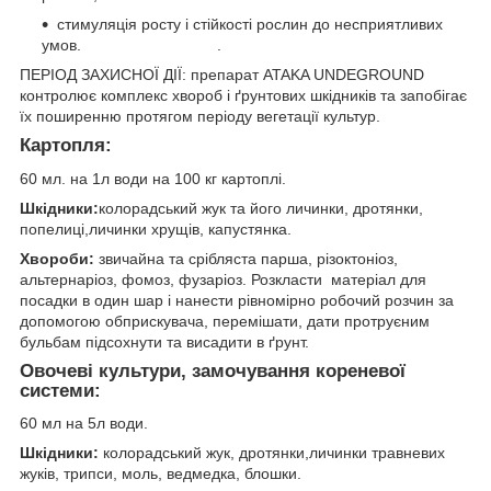
стимуляція росту і стійкості рослин до несприятливих
умов. .
ПЕРІОД ЗАХИСНОЇ ДІЇ: препарат ATAKA UNDEGROUND
контролює комплекс хвороб і ґрунтових шкідників та запобігає
їх поширенню протягом періоду вегетації культур.
Картопля:
60 мл. на 1л води на 100 кг картоплі.
Шкідники:
колорадський жук та його личинки, дротянки,
попелиці,личинки хрущів, капустянка.
Хвороби:
звичайна та срібляста парша, різоктоніоз,
альтернаріоз, фомоз, фузаріоз. Розкласти матеріал для
посадки в один шар і нанести рівномірно робочий розчин за
допомогою обприскувача, перемішати, дати протруєним
бульбам підсохнути та висадити в ґрунт.
Овочеві культури, замочування кореневої
системи:
60 мл на 5л води.
Шкідники:
колорадський жук, дротянки,личинки травневих
жуків, трипси, моль, ведмедка, блошки.