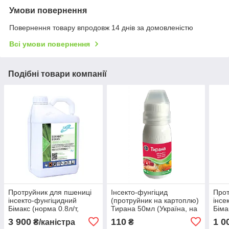
Умови повернення
Повернення товару впродовж 14 днів за домовленістю
Всі умови повернення
Подібні товари компанії
Протруйник для пшениці
Інсекто-фунгіцид
Прот
інсекто-фунгіцидний
(протруйник на картоплю)
інсе
Бімакс (норма 0.8л/т,
Тирана 50мл (Україна, на
Біма
каністра 5л)
100кг картоплі) 160шт/ящ
пляш
3 900
110
1 0
₴/каністра
₴