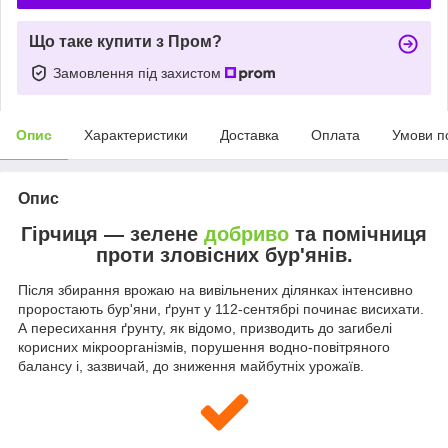
Що таке купити з Пром?
Замовлення під захистом
Опис
Характеристики
Доставка
Оплата
Умови п
Опис
Гірчиця — зелене
добриво
та помічниця
проти зловісних бур'янів.
Після збирання врожаю на вивільнених ділянках інтенсивно
проростають бур'яни, ґрунт у 112-сентябрі починає висихати.
А пересихання ґрунту, як відомо, призводить до загибелі
корисних мікроорганізмів, порушення водно-повітряного
балансу і, зазвичай, до зниження майбутніх урожаїв.