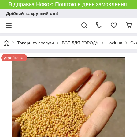
Відправка Новою Поштою в день замовлення.
Дрібний та крупний опт!
Товари та послуги
ВСЕ ДЛЯ ГОРОДУ
Насіння
Сид
українське