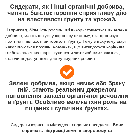
Сидерати, як і інші органічні добрива,
чинять багатостороння сприятливу дію
на властивості ґрунту та урожай.
Наприклад, більшість рослин, які використовуються як зелене
добриво, мають потужну кореневу систему, яка пронизує
пахтний і підпахотний горизонт ґрунту. Тому в пахучому шарі
накопичуються поживні елементи, що витягуються корінням
глибоко залеглих шарів, куди вони зазвичай вимиваються,
стаючи недоступними для культурних рослин.
Зелені добрива, якщо немає або браку
гній, стають реальним джерелом
поповнення запасів органічної речовини
в ґрунті. Особливо велика їхня роль на
піщаних і супичних ґрунтах.
Сидерати корисні в міжрядах плодових насаджень.
Вони
сприяють підтримці землі в здоровому та