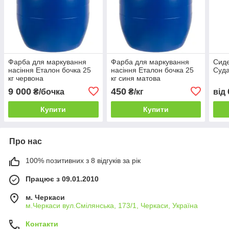
Фарба для маркування
Фарба для маркування
Сиде
насіння Еталон бочка 25
насіння Еталон бочка 25
Суда
кг червона
кг синя матова
9 000
450
₴/бочка
₴/кг
від
Купити
Купити
Про нас
100% позитивних з 8 відгуків за рік
Працює з 09.01.2010
м. Черкаси
м.Черкаси вул.Смілянська, 173/1, Черкаси, Україна
Контакти