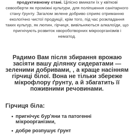
продуктивному стані.
Цілісно вмикати їх у квіткові
севооберти як проміжні культури, для поліпшення санітарного
стану ґрунту. Загалом зелене добриво сприяє отриманню
екологічно чистої продукції, крім того, під час розкладання
таких культур, як люпин, гірчиця, вивільняються алкалоїди, що
пригнічують розвиток хвороботворних мікроорганізмів і
нематод.
Радимо Вам після збирання врожаю
засіяти вашу ділянку сидератами —
зеленими добривами
,
, а краще насінням
гірчиці білої. Вона не тільки збереже
мікрофлору ґрунту, а й збагатить її
поживними речовинами.
Гірчиця біла:
пригнічує бур'яни та патогенні
мікроорганізми,
добре розпушує ґрунт