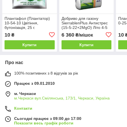
Плантафол (Плантатор)
Добриво для газону
План
10-54-10 Цвітіння,
SierrablenPlus Антистрес
0-25
бутонізація, 25 г.
(15-5-22+2MgO) Літо 4-5
міс 25 кг
10
6 360
10
₴
₴/мішок
Купити
Купити
Про нас
100% позитивних з 8 відгуків за рік
Працює з 09.01.2010
м. Черкаси
м.Черкаси вул.Смілянська, 173/1, Черкаси, Україна
Контакти
Сьогодні працює з 09:00 до 17:00
Показати весь графік роботи