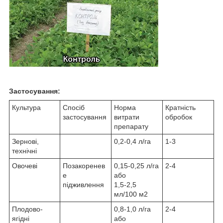
Застосування:
Культура
Спосіб
Норма
Кратність
застосування
витрати
обробок
препарату
Зернові,
0,2-0,4 л/га
1-3
технічні
Овочеві
Позакоренев
0,15-0,25 л/га
2-4
е
або
підживлення
1,5-2,5
мл/100 м2
Плодово-
0,8-1,0 л/га
2-4
ягідні
або