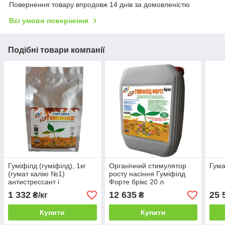
Повернення товару впродовж 14 днів за домовленістю
Всі умови повернення
Подібні товари компанії
Гуміфілд (гуміфілд), 1кг
Органічний стимулятор
Гума
(гумат калію №1)
росту насіння Гуміфілд
антистрессант і
Форте брікс 20 л
стимулятор росту,
1 332
12 635
25 
₴/кг
₴
Німеччина
Купити
Купити