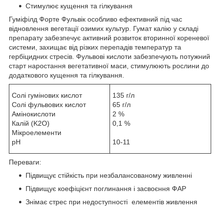
Стимулює кущення та гілкування
Гуміфілд Форте Фульвік особливо ефективний під час
відновлення вегетації озимих культур. Гумат калію у складі
препарату забезпечує активний розвиток вторинної кореневої
системи, захищає від різких перепадів температур та
гербіцидних стресів. Фульвові кислоти забезпечують потужний
старт наростання вегетативної маси, стимулюють рослини до
додаткового кущення та гілкування.
Солі гумінових кислот
135 г/л
Солі фульвових кислот
65 г/л
Амінокислоти
2 %
Калій (K2O)
0,1 %
Мікроелементи
рН
10-11
Переваги:
Підвищує стійкість при незбалансованому живленні
Підвищує коефіцієнт поглинання і засвоєння ФАР
Знімає стрес при недоступності елементів живлення