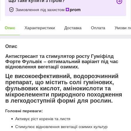
Що таке купити з Пром?
Замовлення під захистом
Опис
Характеристики
Доставка
Оплата
Умови п
Опис
Антистресант та стимулятор росту Гуміфілд
Форте Фульвік – оптимальний варіант під час
відновлення вегетації озимих.
Це високоефективний, водорозчинний
препарат, що містить солі гумінових,
фульвових кислот, амінокислоти та
мікроелементи природного походження
в легкодоступній формі для рослин.
Головні переваги:
Активує ріст коренів та листя
Стимулює відновлення вегетації озимих культур